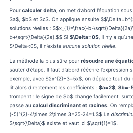
Pour
calculer delta
, on met d’abord l’équation sou
$a$, $b$ et $c$. On applique ensuite $$\Delta=b^
solutions réelles : $$x_{1}=\frac{-b-\sqrt{\Delta}{2a
b+\sqrt{\Delta}{2a}.$$ Si
$\Delta=0$
, il n’y a qu’u
$\Delta<0$, il n’existe
aucune solution réelle
.
La méthode la plus sûre pour
résoudre une équati
sauter d’étape. Il faut d’abord réécrire l’expressi
exemple, avec $2x^{2}+3=5x$, on déplace tout du
lit alors directement les coefficients :
$a=2$
,
$b=-
trompent : le signe de $b$ change facilement, surto
passe au
calcul discriminant et racines
. On rempl
(-5)^{2}-4\times 2\times 3=25-24=1.$$ Le
discrimin
$\sqrt{\Delta}$ existe et vaut ici $\sqrt{1}=1$.