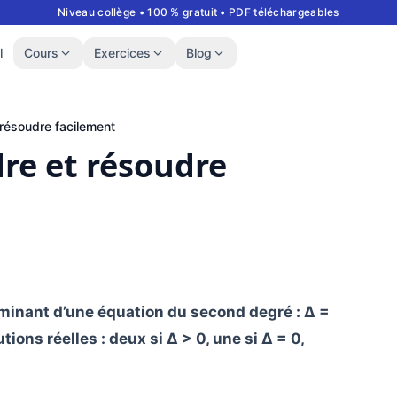
Niveau collège • 100 % gratuit • PDF téléchargeables
l
Cours
Exercices
Blog
 résoudre facilement
dre et résoudre
riminant d’une équation du second degré : Δ =
ions réelles : deux si Δ > 0, une si Δ = 0,