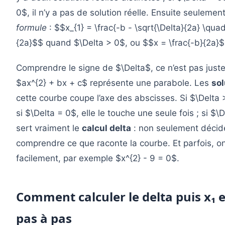
0$, il n’y a pas de solution réelle. Ensuite seulemen
formule
: $$x_{1} = \frac{-b - \sqrt{\Delta}{2a} \quad
{2a}$$ quand $\Delta > 0$, ou $$x = \frac{-b}{2a}
Comprendre le signe de $\Delta$, ce n’est pas juste
$ax^{2} + bx + c$ représente une parabole. Les
sol
cette courbe coupe l’axe des abscisses. Si $\Delta >
si $\Delta = 0$, elle le touche une seule fois ; si $\
sert vraiment le
calcul delta
: non seulement décider
comprendre ce que raconte la courbe. Et parfois, on 
facilement, par exemple $x^{2} - 9 = 0$.
Comment calculer le delta puis x₁ 
pas à pas