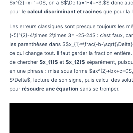
$x^{2}+x+1=0$, on a $$\Delta=1-4=-3,$$ donc au
pour le
calcul discriminant et racines
que pour la 
Les erreurs classiques sont presque toujours les mê
(-5)^{2}-4\times 2\times 3= -25-24$ : c’est faux, c
les parenthèses dans $$x_{1}=\frac{-b-\sqrt{\Delta}{
ce qui change tout. Il faut garder la fraction entièr
de chercher
$x_{1}$
et
$x_{2}$
séparément, puisque
en une phrase : mise sous forme $ax^{2}+bx+c=0$, i
$\Delta$, lecture de son signe, puis calcul des solu
pour
résoudre une équation
sans se tromper.