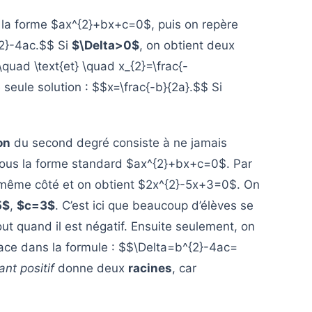
s la forme $ax^{2}+bx+c=0$, puis on repère
{2}-4ac.$$ Si
$\Delta>0$
, on obtient deux
}\quad \text{et} \quad x_{2}=\frac{-
ne seule solution : $$x=\frac{-b}{2a}.$$ Si
on
du second degré consiste à ne jamais
on sous la forme standard $ax^{2}+bx+c=0$. Par
 même côté et on obtient $2x^{2}-5x+3=0$. On
5$
,
$c=3$
. C’est ici que beaucoup d’élèves se
ut quand il est négatif. Ensuite seulement, on
ace dans la formule : $$\Delta=b^{2}-4ac=
ant positif
donne deux
racines
, car