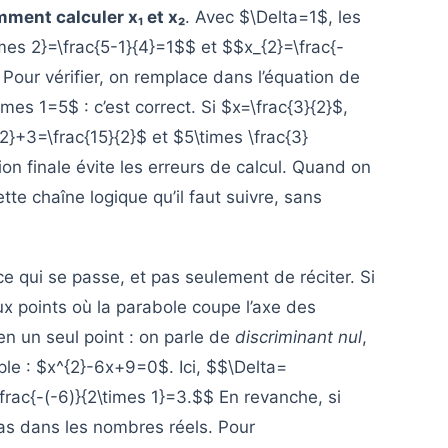
ment calculer x₁ et x₂
. Avec $\Delta=1$, les
imes 2}=\frac{5-1}{4}=1$$ et $$x_{2}=\frac{-
 Pour vérifier, on remplace dans l’équation de
mes 1=5$ : c’est correct. Si $x=\frac{3}{2}$,
{2}+3=\frac{15}{2}$ et $5\times \frac{3}
ation finale évite les erreurs de calcul. Quand on
tte chaîne logique qu’il faut suivre, sans
 qui se passe, et pas seulement de réciter. Si
x points où la parabole coupe l’axe des
 en un seul point : on parle de
discriminant nul
,
ple : $x^{2}-6x+9=0$. Ici, $$\Delta=
ac{-(-6)}{2\times 1}=3.$$ En revanche, si
as dans les nombres réels. Pour