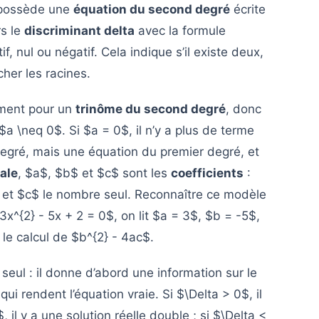
 possède une
équation du second degré
écrite
rs le
discriminant delta
avec la formule
f, nul ou négatif. Cela indique s’il existe deux,
her les racines.
ement pour un
trinôme du second degré
, donc
a \neq 0$. Si $a = 0$, il n’y a plus de terme
degré, mais une équation du premier degré, et
ale
, $a$, $b$ et $c$ sont les
coefficients
:
, et $c$ le nombre seul. Reconnaître ce modèle
x^{2} - 5x + 2 = 0$, on lit $a = 3$, $b = -5$,
le calcul de $b^{2} - 4ac$.
 seul : il donne d’abord une information sur le
qui rendent l’équation vraie. Si $\Delta > 0$, il
, il y a une solution réelle double ; si $\Delta <