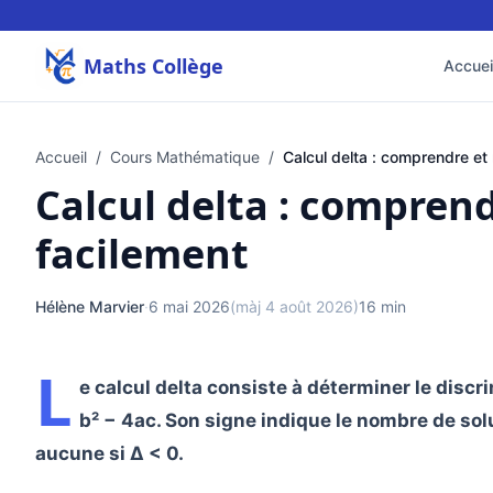
Maths Collège
Accuei
Accueil
/
Cours Mathématique
/
Calcul delta : comprendre et
Calcul delta : compren
facilement
Hélène Marvier
·
6 mai 2026
(màj 4 août 2026)
16 min
L
e calcul delta consiste à déterminer le disc
b² − 4ac. Son signe indique le nombre de solut
aucune si Δ < 0.