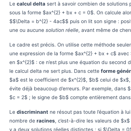
Le
calcul delta
sert à savoir combien de solutions
sous la forme $ax^{2} + bx + c = 0$. On calcule alo
$$\Delta = b^{2} - 4ac$$ puis on lit son signe : positi
une ou aucune
solution réelle
, avant même de cherc
Le cadre est précis. On utilise cette méthode seul
une expression de la forme $ax^{2} + bx + c$ avec $
en $x^{2}$ : ce n’est plus une équation du second 
le calcul delta ne sert plus. Dans cette
forme génér
$a$ est le coefficient de $x^{2}$, $b$ celui de $x$
évite déjà beaucoup d’erreurs. Par exemple, dans $3
$c = 2$ ; le signe de $b$ compte entièrement dans 
Le
discriminant
ne résout pas toute l’équation à lui
nombre de
racines
, c’est-à-dire les valeurs de $x$ 
y a deux solutions réelles distinctes ; si $\Delta = 0$