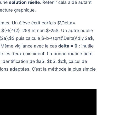
cune
solution réelle
. Retenir cela aide autant
lecture graphique.
mes. Un élève écrit parfois $\Delta=
ar $(-5)^{2}=25$ et non $-25$. Un autre oublie
2a},$$ puis calcule $-b-\sqrt{\Delta}\div 2a$,
e. Même vigilance avec le cas
delta = 0
: inutile
 les deux coïncident. La bonne routine tient
dentification de $a$, $b$, $c$, calcul de
tions adaptées. C’est la méthode la plus simple