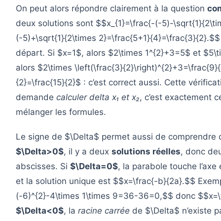
On peut alors répondre clairement à la question
com
deux solutions sont $$x_{1}=\frac{-(-5)-\sqrt{1}{2\t
(-5)+\sqrt{1}{2\times 2}=\frac{5+1}{4}=\frac{3}{2}.$$
départ. Si $x=1$, alors $2\times 1^{2}+3=5$ et $5\ti
alors $2\times \left(\frac{3}{2}\right)^{2}+3=\frac{9}
{2}=\frac{15}{2}$ : c’est correct aussi. Cette vérific
demande
calculer delta x₁ et x₂
, c’est exactement ce
mélanger les formules.
Le signe de $\Delta$ permet aussi de comprendre ce
$\Delta>0$
, il y a deux
solutions réelles
, donc deu
abscisses. Si
$\Delta=0$
, la parabole touche l’axe
et la solution unique est $$x=\frac{-b}{2a}.$$ Exem
(-6)^{2}-4\times 1\times 9=36-36=0,$$ donc $$x=\fr
$\Delta<0$
, la
racine carrée
de $\Delta$ n’existe p