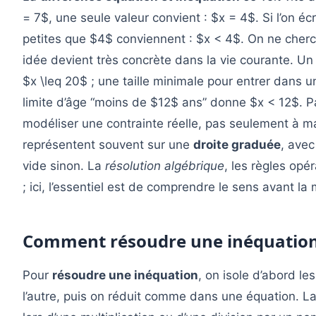
= 7$, une seule valeur convient : $x = 4$. Si l’on écr
petites que $4$ conviennent : $x < 4$. On ne cher
idée devient très concrète dans la vie courante. U
$x \leq 20$ ; une taille minimale pour entrer dans u
limite d’âge “moins de $12$ ans” donne $x < 12$. P
modéliser une contrainte réelle, pas seulement à m
représentent souvent sur une
droite graduée
, avec
vide sinon. La
résolution algébrique
, les règles opér
; ici, l’essentiel est de comprendre le sens avant la
Comment résoudre une inéquation 
Pour
résoudre une inéquation
, on isole d’abord l
l’autre, puis on réduit comme dans une équation. La 