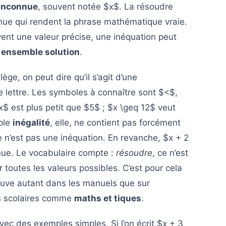
inconnue
, souvent notée $x$. La résoudre
nnue qui rendent la phrase mathématique vraie.
vent une valeur précise, une inéquation peut
n
ensemble solution
.
lège, on peut dire qu’il s’agit d’une
 lettre. Les symboles à connaître sont $<$,
x$ est plus petit que $5$ ; $x \geq 12$ veut
mple
inégalité
, elle, ne contient pas forcément
e n’est pas une inéquation. En revanche, $x + 2
nnue. Le vocabulaire compte :
résoudre
, ce n’est
 toutes les valeurs possibles. C’est pour cela
rouve autant dans les manuels que sur
s scolaires comme
maths et tiques
.
avec des exemples simples. Si l’on écrit $x + 3