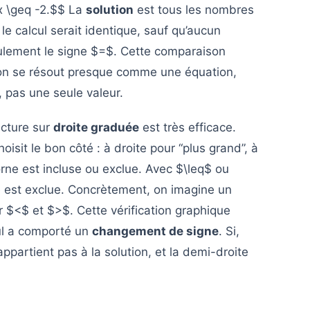
x \geq -2.$$ La
solution
est tous les nombres
le calcul serait identique, sauf qu’aucun
eulement le signe $=$. Cette comparaison
on se résout presque comme une équation,
 pas une seule valeur.
ecture sur
droite graduée
est très efficace.
isit le bon côté : à droite pour “plus grand”, à
orne est incluse ou exclue. Avec $\leq$ ou
le est exclue. Concrètement, on imagine un
r $<$ et $>$. Cette vérification graphique
cul a comporté un
changement de signe
. Si,
partient pas à la solution, et la demi-droite