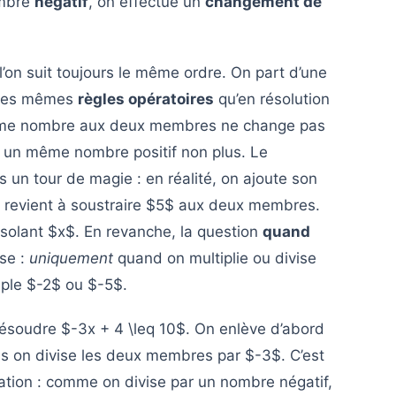
ombre
négatif
, on effectue un
changement de
’on suit toujours le même ordre. On part d’une
e les mêmes
règles opératoires
qu’en résolution
 même nombre aux deux membres ne change pas
ar un même nombre positif non plus. Le
 un tour de magie : en réalité, on ajoute son
e revient à soustraire $5$ aux deux membres.
 isolant $x$. En revanche, la question
quand
se :
uniquement
quand on multiplie ou divise
ple $-2$ ou $-5$.
résoudre $-3x + 4 \leq 10$. On enlève d’abord
is on divise les deux membres par $-3$. C’est
uation : comme on divise par un nombre négatif,