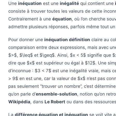
Une
inéquation
est une
inégalité
qui contient une
consiste à trouver toutes les valeurs de cette inco
Contrairement à une
équation
, où l’on cherche sou
admettre plusieurs réponses, parfois même tout u
Pour donner une
inéquation définition
claire au col
comparaison entre deux expressions, mais avec une
$>$, $\leq$ et $\geq$. Ainsi, $x < 5$ signifie que $
dire que $x$ est supérieur ou égal à $12$. Une si
d’inconnue : $3 < 7$ est une inégalité vraie, mais c
> 9$ en est une, car la valeur de $x$ n’est pas co
pas seulement “trouver un nombre”, c’est déterminer
qu’on parle d’
ensemble-solution
, notion qu’on ret
Wikipédia
, dans
Le Robert
ou dans des ressource
La
différence équation et inéquation
se voit vite 