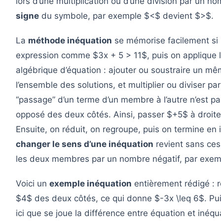
lors d’une multiplication ou d’une division par un n
signe
du symbole, par exemple $<$ devient $>$.
La
méthode inéquation
se mémorise facilement si l
expression comme $3x + 5 > 11$, puis on appliqu
algébrique d’équation : ajouter ou soustraire un
l’ensemble des solutions, et multiplier ou diviser p
“passage” d’un terme d’un membre à l’autre n’est pas
opposé des deux côtés. Ainsi, passer $+5$ à droit
Ensuite, on réduit, on regroupe, puis on termine en
changer le sens d’une inéquation
revient sans ces
les deux membres par un nombre négatif, par exem
Voici un
exemple inéquation
entièrement rédigé : 
$4$ des deux côtés, ce qui donne $-3x \leq 6$. Pu
ici que se joue la différence entre équation et inéq