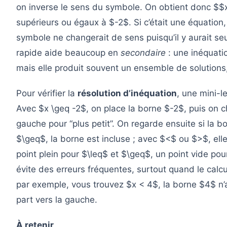
on inverse le sens du symbole. On obtient donc $$
supérieurs ou égaux à $-2$. Si c’était une équation, 
symbole ne changerait de sens puisqu’il y aurait s
rapide aide beaucoup en
secondaire
: une inéquati
mais elle produit souvent un ensemble de solutions,
Pour vérifier la
résolution d’inéquation
, une mini-l
Avec $x \geq -2$, on place la borne $-2$, puis on cho
gauche pour “plus petit”. On regarde ensuite si la b
$\geq$, la borne est incluse ; avec $<$ ou $>$, el
point plein pour $\leq$ et $\geq$, un point vide pou
évite des erreurs fréquentes, surtout quand le cal
par exemple, vous trouvez $x < 4$, la borne $4$ n’ap
part vers la gauche.
À retenir