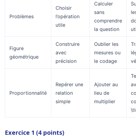
Calculer
Su
Choisir
sans
le
Problèmes
l’opération
comprendre
d
utile
la question
ut
Construire
Oublier les
Tr
Figure
avec
mesures ou
lé
géométrique
précision
le codage
vé
Te
Repérer une
Ajouter au
av
Proportionnalité
relation
lieu de
co
simple
multiplier
c
\t
Exercice 1 (4 points)