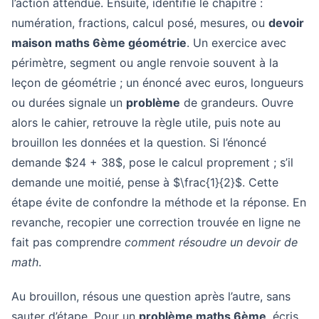
l’action attendue. Ensuite, identifie le chapitre :
numération, fractions, calcul posé, mesures, ou
devoir
maison maths 6ème géométrie
. Un exercice avec
périmètre, segment ou angle renvoie souvent à la
leçon de géométrie ; un énoncé avec euros, longueurs
ou durées signale un
problème
de grandeurs. Ouvre
alors le cahier, retrouve la règle utile, puis note au
brouillon les données et la question. Si l’énoncé
demande $24 + 38$, pose le calcul proprement ; s’il
demande une moitié, pense à $\frac{1}{2}$. Cette
étape évite de confondre la méthode et la réponse. En
revanche, recopier une correction trouvée en ligne ne
fait pas comprendre
comment résoudre un devoir de
math
.
Au brouillon, résous une question après l’autre, sans
sauter d’étape. Pour un
problème maths 6ème
, écris