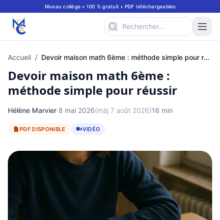
Niveau collège • 100 % gratuit • PDF téléchargeables
Accueil
/
Devoir maison math 6ème : méthode simple pour réussir
Devoir maison math 6ème :
méthode simple pour réussir
Hélène Marvier
·
8 mai 2026
(màj 7 août 2026)
16 min
PDF DISPONIBLE
VIDÉO