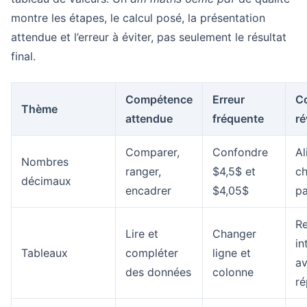
montre les étapes, le calcul posé, la présentation
attendue et l’erreur à éviter, pas seulement le résultat
final.
Compétence
Erreur
Co
Thème
attendue
fréquente
ré
Comparer,
Confondre
Al
Nombres
ranger,
$4,5$ et
ch
décimaux
encadrer
$4,05$
pa
Re
Lire et
Changer
in
Tableaux
compléter
ligne et
av
des données
colonne
r