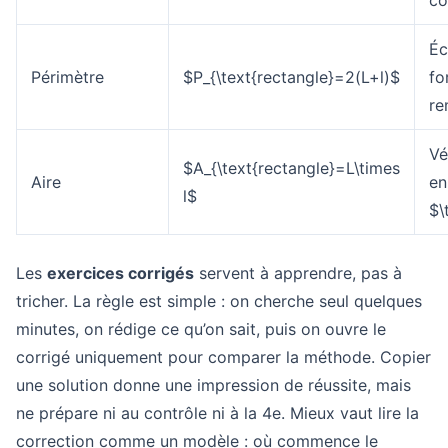
co
Éc
Périmètre
$P_{\text{rectangle}=2(L+l)$
fo
re
Vé
$A_{\text{rectangle}=L\times
Aire
en
l$
$\
Les
exercices corrigés
servent à apprendre, pas à
tricher. La règle est simple : on cherche seul quelques
minutes, on rédige ce qu’on sait, puis on ouvre le
corrigé uniquement pour comparer la méthode. Copier
une solution donne une impression de réussite, mais
ne prépare ni au contrôle ni à la 4e. Mieux vaut lire la
correction comme un modèle : où commence le