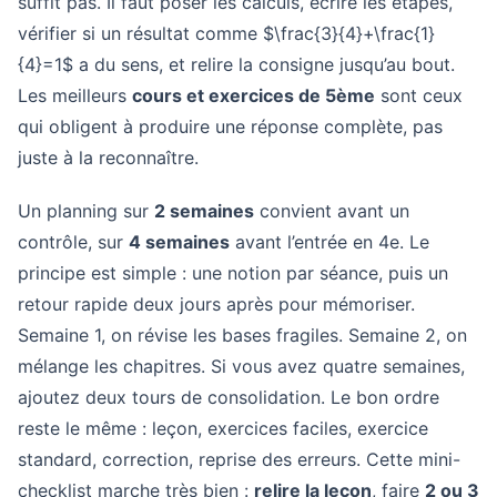
suffit pas. Il faut poser les calculs, écrire les étapes,
vérifier si un résultat comme $\frac{3}{4}+\frac{1}
{4}=1$ a du sens, et relire la consigne jusqu’au bout.
Les meilleurs
cours et exercices de 5ème
sont ceux
qui obligent à produire une réponse complète, pas
juste à la reconnaître.
Un planning sur
2 semaines
convient avant un
contrôle, sur
4 semaines
avant l’entrée en 4e. Le
principe est simple : une notion par séance, puis un
retour rapide deux jours après pour mémoriser.
Semaine 1, on révise les bases fragiles. Semaine 2, on
mélange les chapitres. Si vous avez quatre semaines,
ajoutez deux tours de consolidation. Le bon ordre
reste le même : leçon, exercices faciles, exercice
standard, correction, reprise des erreurs. Cette mini-
checklist marche très bien :
relire la leçon
, faire
2 ou 3