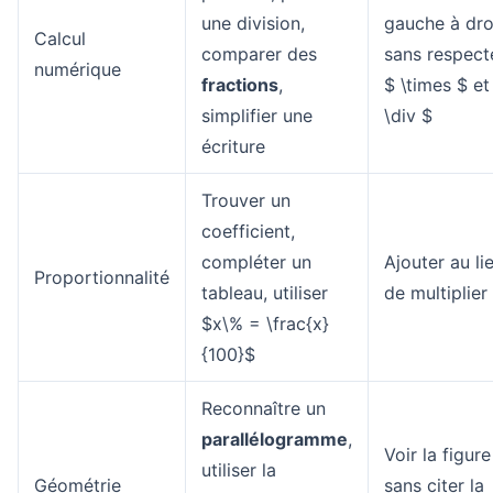
une division,
gauche à dro
Calcul
comparer des
sans respect
numérique
fractions
,
$ \times $ et
simplifier une
\div $
écriture
Trouver un
coefficient,
compléter un
Ajouter au li
Proportionnalité
tableau, utiliser
de multiplier
$x\% = \frac{x}
{100}$
Reconnaître un
parallélogramme
,
Voir la figure
utiliser la
Géométrie
sans citer la