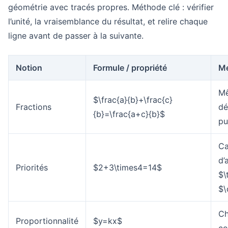
géométrie avec tracés propres. Méthode clé : vérifier
l’unité, la vraisemblance du résultat, et relire chaque
ligne avant de passer à la suivante.
Notion
Formule / propriété
M
M
$\frac{a}{b}+\frac{c}
Fractions
dé
{b}=\frac{a+c}{b}$
pu
Ca
d’
Priorités
$2+3\times4=14$
$\
$\
Ch
Proportionnalité
$y=kx$