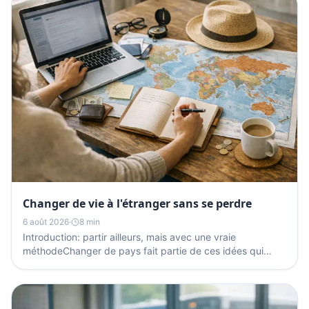
Changer de vie à l'étranger sans se perdre
6 août 2026
·
8 min
Introduction: partir ailleurs, mais avec une vraie
méthodeChanger de pays fait partie de ces idées qui
apparaissent souvent lors d'une période de transition:...