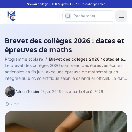
Niveau collège • 100 % gratuit • PDF téléchargeables
Brevet des collèges 2026 : dates et
épreuves de maths
Programme scolaire
/
Brevet des collèges 2026 : dates et épreuves de maths
Le brevet des collèges 2026 comprend des épreuves écrites
nationales en fin juin, avec une épreuve de mathématiques
intégrée au bloc scientifique selon le calendrier officiel. La date
exacte, l'horair...
Adrien Tessier
·
27 juin 2026
· mis à jour le 4 août 2026
12 min