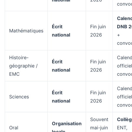
convo
Calend
Écrit
Fin juin
DNB 2
Mathématiques
national
2026
+
convo
Histoire-
Calend
Écrit
Fin juin
géographie /
officie
national
2026
EMC
convo
Calend
Écrit
Fin juin
Sciences
officie
national
2026
convo
Souvent
Collè
Organisation
Oral
mai-juin
ENT,
locale