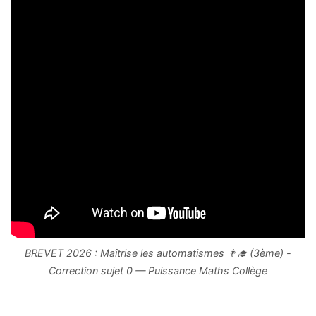
BREVET 2026 : Maîtrise les automatismes 👨‍🎓 (3ème) -
Correction sujet 0 — Puissance Maths Collège