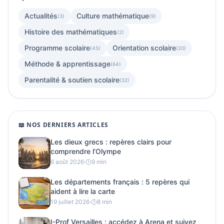
Actualités
Culture mathématique
(3)
(9)
Histoire des mathématiques
(2)
Programme scolaire
Orientation scolaire
(45)
(20)
Méthode & apprentissage
(64)
Parentalité & soutien scolaire
(32)
📖 NOS DERNIERS ARTICLES
Les dieux grecs : repères clairs pour
comprendre l’Olympe
6 août 2026
·
9 min
Les départements français : 5 repères qui
aident à lire la carte
19 juillet 2026
·
8 min
I-Prof Versailles : accédez à Arena et suivez