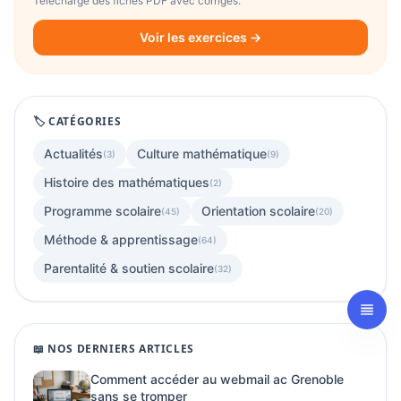
Télécharge des fiches PDF avec corrigés.
Voir les exercices →
🏷️ CATÉGORIES
Actualités
Culture mathématique
(3)
(9)
Histoire des mathématiques
(2)
Programme scolaire
Orientation scolaire
(45)
(20)
Méthode & apprentissage
(64)
Parentalité & soutien scolaire
(32)
📖 NOS DERNIERS ARTICLES
Comment accéder au webmail ac Grenoble
sans se tromper