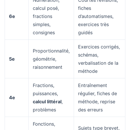
Numération,
Courtes révisions,
calcul posé,
fiches
6e
fractions
d’automatismes,
simples,
exercices très
consignes
guidés
Exercices corrigés,
Proportionnalité,
schémas,
5e
géométrie,
verbalisation de la
raisonnement
méthode
Fractions,
Entraînement
puissances,
régulier, fiches de
4e
calcul littéral
,
méthode, reprise
problèmes
des erreurs
Fonctions,
Sujets type brevet,