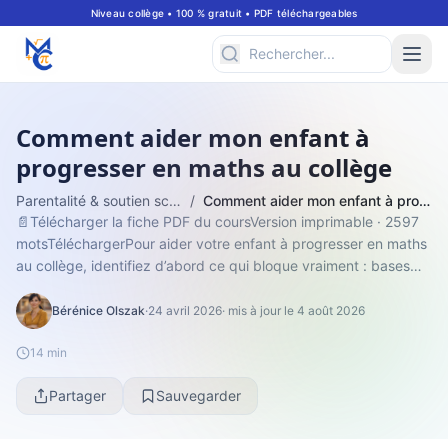
Niveau collège • 100 % gratuit • PDF téléchargeables
Comment aider mon enfant à
progresser en maths au collège
Parentalité & soutien scolaire
/
Comment aider mon enfant à progresser en maths au collège
📄Télécharger la fiche PDF du coursVersion imprimable · 2597
motsTéléchargerPour aider votre enfant à progresser en maths
au collège, identifiez d’abord ce qui bloque vraiment : bases
fragiles, stress...
Bérénice Olszak
·
24 avril 2026
· mis à jour le 4 août 2026
14 min
Partager
Sauvegarder