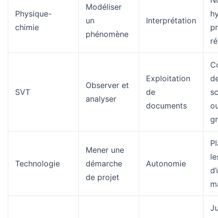
N
Modéliser
Physique-
h
un
Interprétation
chimie
pr
phénomène
ré
C
Exploitation
d
Observer et
SVT
de
s
analyser
documents
o
g
Pl
Mener une
le
Technologie
démarche
Autonomie
d’
de projet
m
Ju