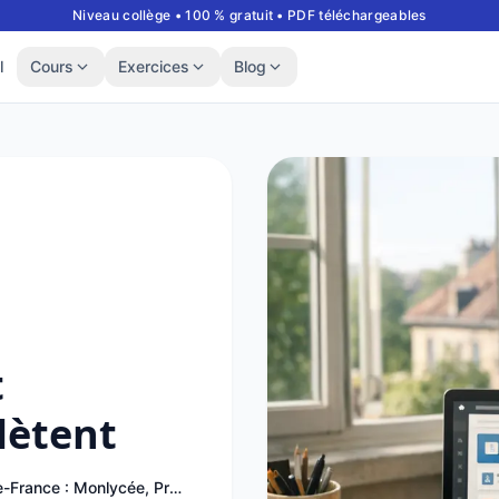
Niveau collège • 100 % gratuit • PDF téléchargeables
l
Cours
Exercices
Blog
t
lètent
L’ENT Île-de-France : Monlycée, Pronote et EduConnect se complètent