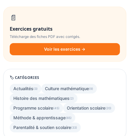
📄
Exercices gratuits
Télécharge des fiches PDF avec corrigés.
Voir les exercices →
🏷️ CATÉGORIES
Actualités
Culture mathématique
(3)
(9)
Histoire des mathématiques
(2)
Programme scolaire
Orientation scolaire
(45)
(20)
Méthode & apprentissage
(65)
Parentalité & soutien scolaire
(33)