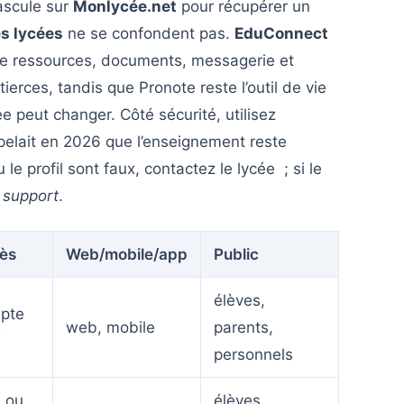
ascule sur
Monlycée.net
pour récupérer un
es lycées
ne se confondent pas.
EduConnect
ise ressources, documents, messagerie et
ierces, tandis que Pronote reste l’outil de vie
ée peut changer. Côté sécurité, utilisez
elait en 2026 que l’enseignement reste
le profil sont faux, contactez le lycée ; si le
 support
.
ès
Web/mobile/app
Public
élèves,
pte
web, mobile
parents,
T
personnels
 ou
élèves,