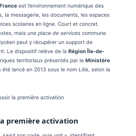
-France
est l’environnement numérique des
urs, la messagerie, les documents, les espaces
ices scolaires en ligne. Court et concret.
extes, mais une
place de services
commune
 lycéen peut y récupérer un support de
t. Le dispositif relève de la
Région Île-de-
riques territoriaux présentés par le
Ministère
e a été lancé en 2013 sous le nom
Lilie
, selon la
 la première activation
saisit son code, puis voit « identifiant