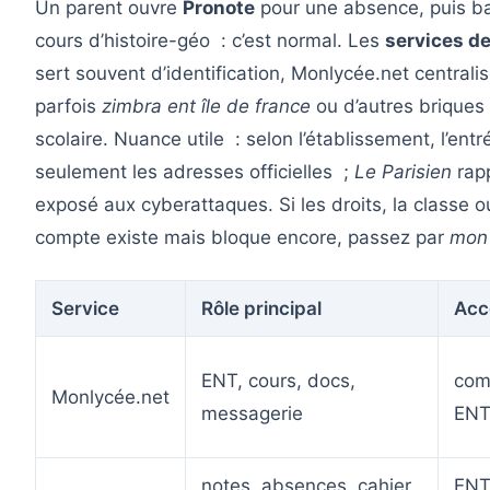
Un parent ouvre
Pronote
pour une absence, puis b
cours d’histoire-géo : c’est normal. Les
services d
sert souvent d’identification, Monlycée.net central
parfois
zimbra ent île de france
ou d’autres briques t
scolaire. Nuance utile : selon l’établissement, l’entr
seulement les adresses officielles ;
Le Parisien
rapp
exposé aux cyberattaques. Si les droits, la classe ou 
compte existe mais bloque encore, passez par
mon
Service
Rôle principal
Acc
ENT, cours, docs,
com
Monlycée.net
messagerie
EN
notes, absences, cahier
ENT