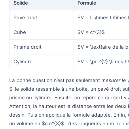
Solide
Formule
Pavé droit
$V = L \times l \times
Cube
$V = c^{3}$
Prisme droit
$V = \text{aire de la 
Cylindre
$V = \pi r^{2} \times h
La bonne question n’est pas seulement
mesurer le 
Si le solide ressemble à une boîte, un pavé droit suf
prisme ou cylindre. Ensuite, on repère ce qui sert vr
Attention, la hauteur est la distance entre les deux 
dessin. Puis on applique la formule adaptée. Enfin, 
un volume en $cm^{3}$ ; des longueurs en m donn