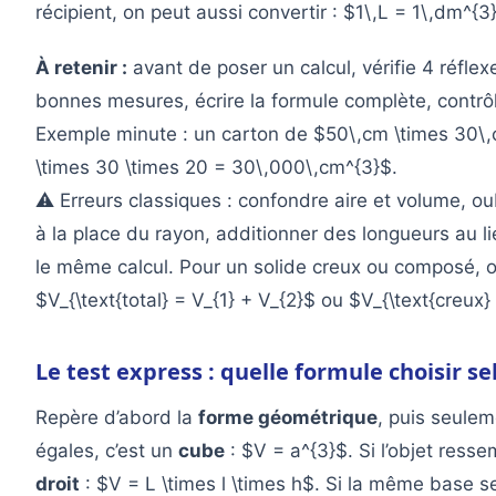
récipient, on peut aussi convertir : $1\,L = 1\,dm^{
À retenir :
avant de poser un calcul, vérifie 4 réflexe
bonnes mesures, écrire la formule complète, contrôl
Exemple minute : un carton de $50\,cm \times 30\
\times 30 \times 20 = 30\,000\,cm^{3}$.
⚠️ Erreurs classiques : confondre aire et volume, oub
à la place du rayon, additionner des longueurs au l
le même calcul. Pour un solide creux ou composé, 
$V_{\text{total} = V_{1} + V_{2}$ ou $V_{\text{creux} 
Le test express : quelle formule choisir se
Repère d’abord la
forme géométrique
, puis seulem
égales, c’est un
cube
: $V = a^{3}$. Si l’objet resse
droit
: $V = L \times l \times h$. Si la même base se