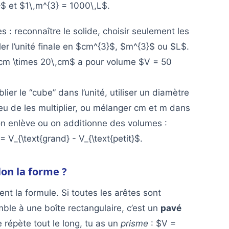
3}$ et $1\,m^{3} = 1000\,L$.
s : reconnaître le solide, choisir seulement les
er l’unité finale en $cm^{3}$, $m^{3}$ ou $L$.
,cm \times 20\,cm$ a pour volume $V = 50
lier le “cube” dans l’unité, utiliser un diamètre
ieu de les multiplier, ou mélanger cm et m dans
on enlève ou on additionne des volumes :
= V_{\text{grand} - V_{\text{petit}$.
lon la forme ?
ent la formule. Si toutes les arêtes sont
mble à une boîte rectangulaire, c’est un
pavé
 répète tout le long, tu as un
prisme
: $V =