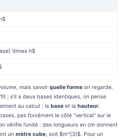
 h$
base} \times h$
$
volume
, mais savoir
quelle forme
on regarde.
fit ; s’il a deux bases identiques, on pense
aiment au calcul : la
base
et la
hauteur
.
bases, pas forcément le côté “vertical” sur le
on vérifie l’unité : des longueurs en cm donnent
ent un
mètre cube
, soit $m^{3}$. Pour un