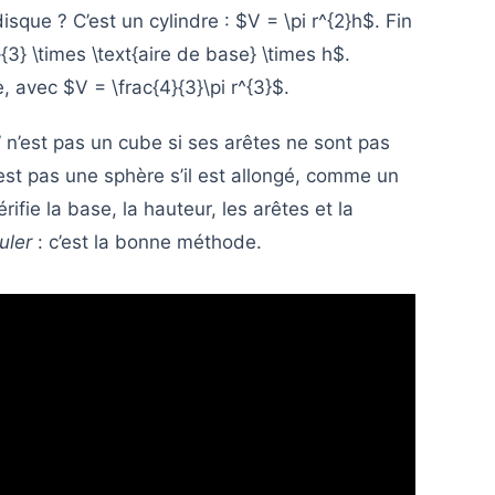
isque ? C’est un cylindre : $V = \pi r^{2}h$. Fin
{3} \times \text{aire de base} \times h$.
, avec $V = \frac{4}{3}\pi r^{3}$.
 n’est pas un cube si ses arêtes ne sont pas
est pas une sphère s’il est allongé, comme un
rifie la base, la hauteur, les arêtes et la
uler
: c’est la bonne méthode.