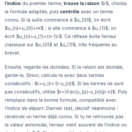
l’indice
du premier terme,
trouve la raison
$r$, choisis
la formule adaptée, puis
contrôle
avec un terme
connu. Si la suite commence à $u_{0}$, on écrit
$u_{n}=u_{0}+nr$ ; si elle commence à $u_{1}$, on
écrit $u_{n}=u_{1}+(n-1)r$. Ce réflexe évite l’erreur
classique sur $u_{0}$ et $u_{1}$, très fréquente au
brevet.
Ensuite, regarde les données. Si la raison est donnée,
garde-la. Sinon, calcule-la avec deux termes
consécutifs : $r=u_{n+1}-u_{n}$. Si les termes ne sont
pas consécutifs, utilise $r=\frac{u_{p}-u_{n}{p-n}$. Puis
remplace dans la bonne formule,
compatible avec
l’indice de départ
. Dernier test, décisif néanmoins :
recalcule un terme déjà connu. Si tu ne retrouves pas
la valeur annoncée, l’erreur vient souvent de l’indice ou