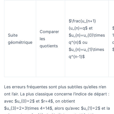
$\frac{u_{n+1}
{u_{n}=q$ et
$
Comparer
Suite
$u_{n}=u_{0}\times
les
géométrique
q^{n}$ ou
quotients
$u_{n}=u_{1}\times
q^{n-1}$
Les erreurs fréquentes sont plus subtiles qu’elles n’en
ont l’air. La plus classique concerne l’indice de départ :
avec $u_{0}=2$ et $r=4$, on obtient
$u_{3}=2+3\times 4=14$, alors qu’avec $u_{1}=2$ et la