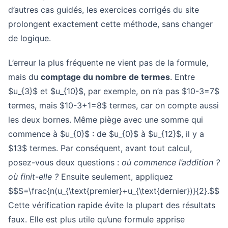
d’autres cas guidés, les exercices corrigés du site
prolongent exactement cette méthode, sans changer
de logique.
L’erreur la plus fréquente ne vient pas de la formule,
mais du
comptage du nombre de termes
. Entre
$u_{3}$ et $u_{10}$, par exemple, on n’a pas $10-3=7$
termes, mais $10-3+1=8$ termes, car on compte aussi
les deux bornes. Même piège avec une somme qui
commence à $u_{0}$ : de $u_{0}$ à $u_{12}$, il y a
$13$ termes. Par conséquent, avant tout calcul,
posez-vous deux questions :
où commence l’addition ?
où finit-elle ?
Ensuite seulement, appliquez
$$S=\frac{n(u_{\text{premier}+u_{\text{dernier})}{2}.$$
Cette vérification rapide évite la plupart des résultats
faux. Elle est plus utile qu’une formule apprise