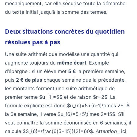
mécaniquement, car elle sécurise toute la démarche,
du texte initial jusqu’à la somme des termes.
Deux situations concrètes du quotidien
résolues pas à pas
Une suite arithmétique modélise une quantité qui
augmente toujours du
même écart
. Exemple
d’épargne : si un élève met
5 €
la première semaine,
puis
2 € de plus
chaque semaine que la précédente,
les montants forment une suite arithmétique de
premier terme $u_{1}=5$ et de raison $r=2$. La
formule explicite est donc $u_{n}=5+(n-1)\times 2$. À
la 6e semaine, il verse $u_{6}=5+5\times 2=15$. S’il
veut connaître la somme économisée en 6 semaines, il
calcule $S_{6}=\frac{6(5+15)}{2}=60$.
Attention
: ici,