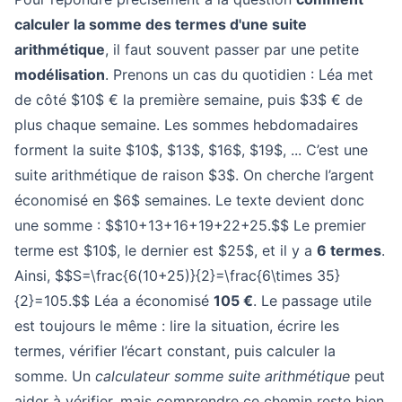
calculer la somme des termes d'une suite
arithmétique
, il faut souvent passer par une petite
modélisation
. Prenons un cas du quotidien : Léa met
de côté $10$ € la première semaine, puis $3$ € de
plus chaque semaine. Les sommes hebdomadaires
forment la suite $10$, $13$, $16$, $19$, ... C’est une
suite arithmétique de raison $3$. On cherche l’argent
économisé en $6$ semaines. Le texte devient donc
une somme : $$10+13+16+19+22+25.$$ Le premier
terme est $10$, le dernier est $25$, et il y a
6 termes
.
Ainsi, $$S=\frac{6(10+25)}{2}=\frac{6\times 35}
{2}=105.$$ Léa a économisé
105 €
. Le passage utile
est toujours le même : lire la situation, écrire les
termes, vérifier l’écart constant, puis calculer la
somme. Un
calculateur somme suite arithmétique
peut
aider à vérifier, mais comprendre ce chemin reste bien