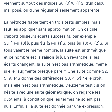
viennent surtout des indices $u_{0}/u_{1}$, d’un calcul
mal posé, ou d’une régularité seulement apparente.
La méthode fiable tient en trois tests simples, mais il
faut les appliquer sans approximation. On calcule
d’abord plusieurs écarts successifs, par exemple
$u_{1}-u_{0}$, puis $u_{2}-u_{1}$, puis $u_{3}-u_{2}$. Si
tous valent le même nombre, la suite est arithmétique
et ce nombre est la
raison
$r$. En revanche, si les
écarts changent, la suite n’est pas arithmétique, même
si elle “augmente presque pareil”. Une suite comme $2,
5, 9, 14$ donne des différences $3, 4, 5$ : elle croît,
mais elle n’est pas arithmétique. Deuxième test : si on
hésite avec une
suite géométrique
, on regarde les
quotients, à condition que les termes ne soient pas
nuls. Enfin, si la suite est donnée par une expression,