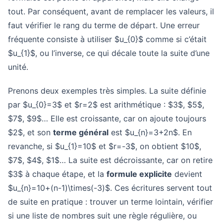
tout. Par conséquent, avant de remplacer les valeurs, il
faut vérifier le rang du terme de départ. Une erreur
fréquente consiste à utiliser $u_{0}$ comme si c’était
$u_{1}$, ou l’inverse, ce qui décale toute la suite d’une
unité.
Prenons deux exemples très simples. La suite définie
par $u_{0}=3$ et $r=2$ est arithmétique : $3$, $5$,
$7$, $9$… Elle est croissante, car on ajoute toujours
$2$, et son
terme général
est $u_{n}=3+2n$. En
revanche, si $u_{1}=10$ et $r=-3$, on obtient $10$,
$7$, $4$, $1$… La suite est décroissante, car on retire
$3$ à chaque étape, et la
formule explicite
devient
$u_{n}=10+(n-1)\times(-3)$. Ces écritures servent tout
de suite en pratique : trouver un terme lointain, vérifier
si une liste de nombres suit une règle régulière, ou