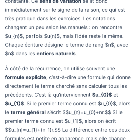
constante. Ce
sens de variation
se lit donc
immédiatement sur le signe de la raison, ce qui est
très pratique dans les exercices. Les notations
changent un peu selon les manuels : on rencontre
$u_{n}$, parfois $u(n)$, mais l’idée reste la même.
Chaque écriture désigne le terme de rang $n$, avec
$n$ dans les
entiers naturels
.
À côté de la récurrence, on utilise souvent une
formule explicite
, c’est-à-dire une formule qui donne
directement le terme cherché sans calculer tous les
précédents. C’est là qu’interviennent
$u_{0}$
et
$u_{1}$
. Si le premier terme connu est $u_{0}$, alors
le
terme général
s’écrit $$u_{n}=u_{0}+nr.$$ Si le
premier terme connu est $u_{1}$, alors on écrit
$$u_{n}=u_{1}+(n-1)r.$$ La différence entre ces deux
formules est petite en apparence, mais elle change