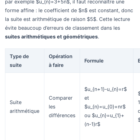
par exemple $u_{n}=3+5n$, il faut reconnaître une
forme affine : le coefficient de $n$ est constant, donc
la suite est arithmétique de raison $5$. Cette lecture
évite beaucoup d’erreurs de classement dans les
suites arithmétiques et géométriques
.
Type de
Opération
Formule
suite
à faire
$u_{n+1}-u_{n}=r$
$
Comparer
et
Suite
les
$u_{n}=u_{0}+nr$
arithmétique
différences
ou $u_{n}=u_{1}+
(n-1)r$