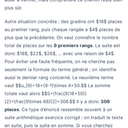
plus sûr.
Autre situation concrète : des gradins ont $18$ places
au premier rang, puis chaque rangée a $4$ places de
plus que la précédente. On veut connaître le nombre
total de places sur les
9 premiers rangs
. La suite est
donc $18$, $22$, $26$, ... avec une raison de $4$.
Pour éviter une faute fréquente, on ne cherche pas
seulement la formule du terme général ; on identifie
aussi le dernier rang concerné. Le neuvième terme
vaut $$u_{9}=18+(9-1)\times 4=50.$$ La somme
totale vaut alors $$S=\frac{9(18+50)}
{2}=\frac{9\times 68}{2}=306.$$ Il y a donc
306
places
. Ce type d’énoncé ressemble souvent à un
suite arithmétique exercice corrigé
: on traduit le texte
en suite, puis la suite en somme. Si vous cherchez