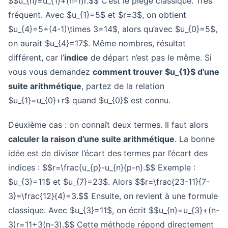
$$u_{n}=u_{1}+(n-1)r.$$ C’est le piège classique. Très
fréquent. Avec $u_{1}=5$ et $r=3$, on obtient
$u_{4}=5+(4-1)\times 3=14$, alors qu’avec $u_{0}=5$,
on aurait $u_{4}=17$. Même nombres, résultat
différent, car l’
indice
de départ n’est pas le même. Si
vous vous demandez
comment trouver $u_{1}$ d’une
suite arithmétique
, partez de la relation
$u_{1}=u_{0}+r$ quand $u_{0}$ est connu.
Deuxième cas : on connaît deux termes. Il faut alors
calculer la raison d’une suite arithmétique
. La bonne
idée est de diviser l’écart des termes par l’écart des
indices : $$r=\frac{u_{p}-u_{n}{p-n}.$$ Exemple :
$u_{3}=11$ et $u_{7}=23$. Alors $$r=\frac{23-11}{7-
3}=\frac{12}{4}=3.$$ Ensuite, on revient à une formule
classique. Avec $u_{3}=11$, on écrit $$u_{n}=u_{3}+(n-
3)r=11+3(n-3).$$ Cette méthode répond directement