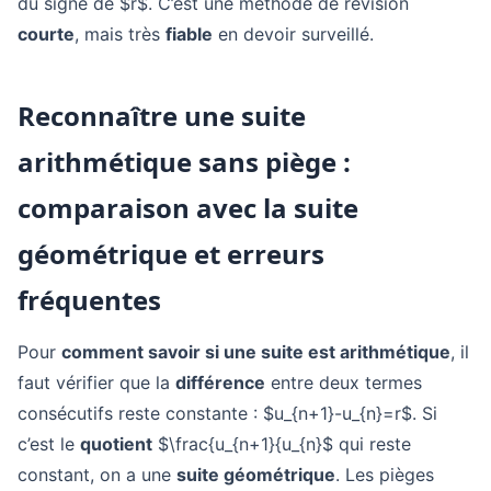
du signe de $r$. C’est une méthode de révision
courte
, mais très
fiable
en devoir surveillé.
Reconnaître une suite
arithmétique sans piège :
comparaison avec la suite
géométrique et erreurs
fréquentes
Pour
comment savoir si une suite est arithmétique
, il
faut vérifier que la
différence
entre deux termes
consécutifs reste constante : $u_{n+1}-u_{n}=r$. Si
c’est le
quotient
$\frac{u_{n+1}{u_{n}$ qui reste
constant, on a une
suite géométrique
. Les pièges