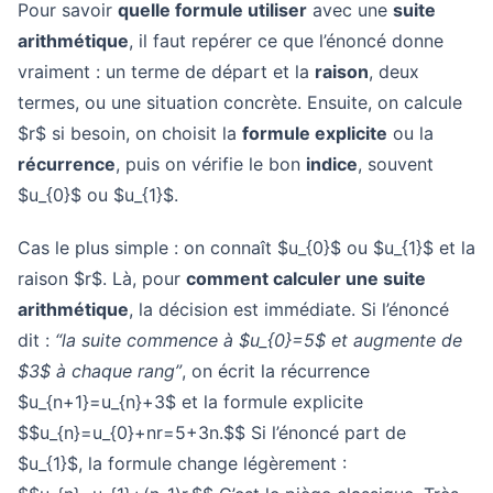
Pour savoir
quelle formule utiliser
avec une
suite
arithmétique
, il faut repérer ce que l’énoncé donne
vraiment : un terme de départ et la
raison
, deux
termes, ou une situation concrète. Ensuite, on calcule
$r$ si besoin, on choisit la
formule explicite
ou la
récurrence
, puis on vérifie le bon
indice
, souvent
$u_{0}$ ou $u_{1}$.
Cas le plus simple : on connaît $u_{0}$ ou $u_{1}$ et la
raison $r$. Là, pour
comment calculer une suite
arithmétique
, la décision est immédiate. Si l’énoncé
dit :
“la suite commence à $u_{0}=5$ et augmente de
$3$ à chaque rang”
, on écrit la récurrence
$u_{n+1}=u_{n}+3$ et la formule explicite
$$u_{n}=u_{0}+nr=5+3n.$$ Si l’énoncé part de
$u_{1}$, la formule change légèrement :