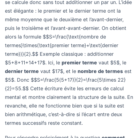
se calcule donc sans tout additionner un par un. L’idée
est élégante : le premier et le dernier terme ont la
même moyenne que le deuxième et l’avant-dernier,
puis le troisième et l’avant-avant-dernier. On obtient
alors la formule $$S=\frac{\text{nombre de
termes}\times(\text{premier terme}+\text{dernier
terme})}{2}.$$ Exemple classique : additionner
$5+8+11+14+17$. Ici, le
premier terme
vaut $5$, le
dernier terme
vaut $17$, et le
nombre de termes
est
$5$. Donc $$S=\frac{5(5+17)}{2}=\frac{5\times 22}
{2}=55.$$ Cette écriture évite les erreurs de calcul
mental et montre clairement la structure de la suite. En
revanche, elle ne fonctionne bien que si la suite est
bien arithmétique, c’est-à-dire si l’écart entre deux
termes successifs reste constant.
Pour répondre précisément à la question
comment