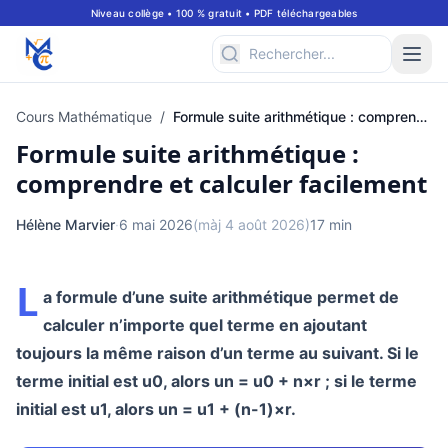
Niveau collège • 100 % gratuit • PDF téléchargeables
Cours Mathématique
/
Formule suite arithmétique : comprendre et calculer facilement
Formule suite arithmétique :
comprendre et calculer facilement
Hélène Marvier
·
6 mai 2026
(màj 4 août 2026)
17 min
L
a formule d’une suite arithmétique permet de
calculer n’importe quel terme en ajoutant
toujours la même raison d’un terme au suivant. Si le
terme initial est u0, alors un = u0 + n×r ; si le terme
initial est u1, alors un = u1 + (n-1)×r.