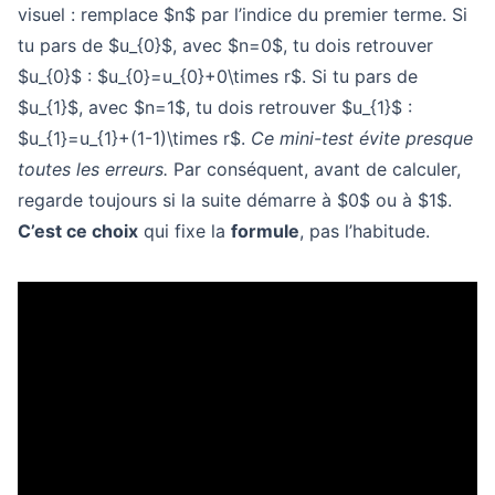
visuel : remplace $n$ par l’indice du premier terme. Si
tu pars de $u_{0}$, avec $n=0$, tu dois retrouver
$u_{0}$ : $u_{0}=u_{0}+0\times r$. Si tu pars de
$u_{1}$, avec $n=1$, tu dois retrouver $u_{1}$ :
$u_{1}=u_{1}+(1-1)\times r$.
Ce mini-test évite presque
toutes les erreurs.
Par conséquent, avant de calculer,
regarde toujours si la suite démarre à $0$ ou à $1$.
C’est ce choix
qui fixe la
formule
, pas l’habitude.