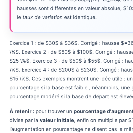
hausses sont différentes en valeur absolue, $10$
le
taux de variation
est identique.
Exercice 1 : de $30$ à $36$. Corrigé : hausse $=3
\%$. Exercice 2 : de $80$ à $100$. Corrigé : hauss
$25 \%$. Exercice 3 : de $50$ à $55$. Corrigé : ha
\%$. Exercice 4 : de $200$ à $230$. Corrigé : hau
$15 \%$. Ces exemples montrent une idée utile : u
pourcentage si la base est faible ; néanmoins, une
pourcentage modéré si la base de départ est élevé
À retenir :
pour trouver un
pourcentage d'augment
divise par la
valeur initiale
, enfin on multiplie par
l’augmentation en pourcentage ne disent pas la mêm