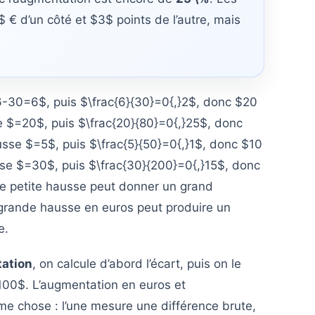
 € d’un côté et $3$ points de l’autre, mais
6-30=6$, puis $\frac{6}{30}=0{,}2$, donc $20
e $=20$, puis $\frac{20}{80}=0{,}25$, donc
usse $=5$, puis $\frac{5}{50}=0{,}1$, donc $10
sse $=30$, puis $\frac{30}{200}=0{,}15$, donc
ne petite hausse peut donner un grand
 grande hausse en euros peut produire un
e.
ation
, on calcule d’abord l’écart, puis on le
 $100$. L’augmentation en euros et
e chose : l’une mesure une différence brute,