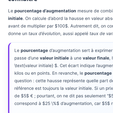
Le
pourcentage d’augmentation
mesure de combie
initiale
. On calcule d’abord la hausse en valeur abso
avant de multiplier par $100$. Autrement dit, on c
donne un
taux d’évolution
, aussi appelé
taux de var
Le
pourcentage
d’augmentation sert à exprimer 
passe d’une
valeur initiale
à une
valeur finale
, 
\text{valeur initiale} $. Cet écart indique l’augm
kilos ou en points. En revanche, le
pourcentage
question : cette hausse représente quelle part de
référence est toujours la valeur initiale. Si un 
de $5$ € ; pourtant, on ne dit pas seulement “$5
correspond à $25 \%$ d’augmentation, car $5$ 