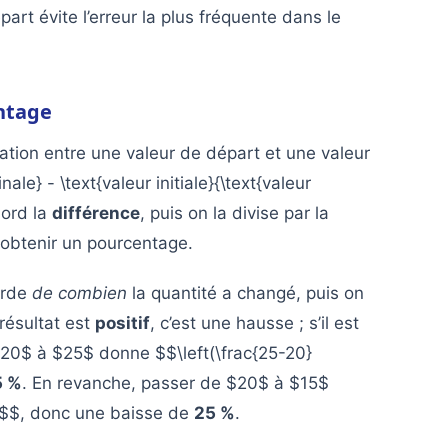
part évite l’erreur la plus fréquente dans le
ntage
ation entre une valeur de départ et une valeur
nale} - \text{valeur initiale}{\text{valeur
bord la
différence
, puis on la divise par la
obtenir un pourcentage.
garde
de combien
la quantité a changé, puis on
résultat est
positif
, c’est une hausse ; s’il est
$20$ à $25$ donne $$\left(\frac{25-20}
5 %
. En revanche, passer de $20$ à $15$
25$$, donc une baisse de
25 %
.