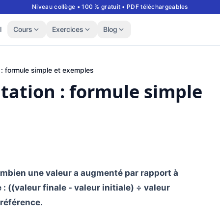
Niveau collège • 100 % gratuit • PDF téléchargeables
l
Cours
Exercices
Blog
: formule simple et exemples
ation : formule simple
mbien une valeur a augmenté par rapport à
 : ((valeur finale - valeur initiale) ÷ valeur
a référence.