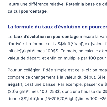
l’autre une différence relative. Retenir la base de dé
calcul pourcentage
.
La formule du taux d’évolution en pource
Le
taux d’évolution en pourcentage
mesure la vari
d’arrivée. La formule est : $$\left(\frac{\text{valeur fi
initiale}\right)\times 100$$. En mots, on calcule d’a
valeur de départ, et enfin on multiplie par
100
pour 
Pour un collégien, l’idée simple est celle-ci : on re
compare ce changement à la valeur du début. Si le 
négatif
, c’est une baisse. Par exemple, passer de 
{20}\right)\times 100=25$$, donc une hausse de
2
donne $$\left(\frac{15-20}{20}\right)\times 100=-