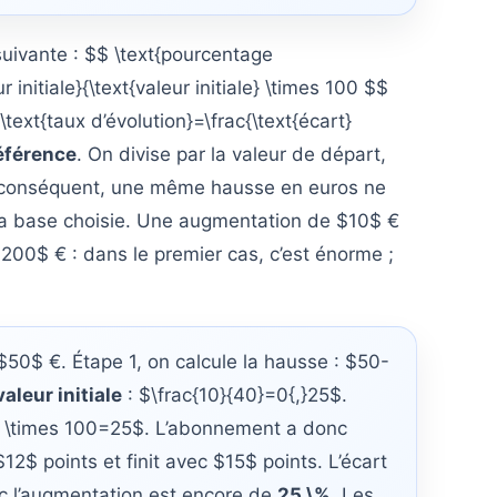
suivante : $$ \text{pourcentage
 initiale}{\text{valeur initiale} \times 100 $$
\text{taux d’évolution}=\frac{\text{écart}
éférence
. On divise par la valeur de départ,
ar conséquent, une même hausse en euros ne
la base choisie. Une augmentation de $10$ €
200$ € : dans le premier cas, c’est énorme ;
0$ €. Étape 1, on calcule la hausse : $50-
valeur initiale
: $\frac{10}{40}=0{,}25$.
5 \times 100=25$. L’abonnement a donc
$12$ points et finit avec $15$ points. L’écart
nc l’augmentation est encore de
25 \%
. Les