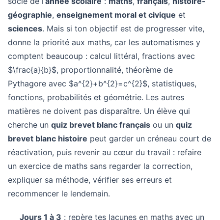
socle de l’
année scolaire
:
maths
,
français
,
histoire-
géographie
,
enseignement moral et civique
et
sciences
. Mais si ton objectif est de progresser vite,
donne la priorité aux maths, car les automatismes y
comptent beaucoup : calcul littéral, fractions avec
$\frac{a}{b}$, proportionnalité, théorème de
Pythagore avec $a^{2}+b^{2}=c^{2}$, statistiques,
fonctions, probabilités et géométrie. Les autres
matières ne doivent pas disparaître. Un élève qui
cherche un
quiz brevet blanc français
ou un
quiz
brevet blanc histoire
peut garder un créneau court de
réactivation, puis revenir au cœur du travail : refaire
un exercice de maths sans regarder la correction,
expliquer sa méthode, vérifier ses erreurs et
recommencer le lendemain.
Jours 1 à 3
: repère tes lacunes en maths avec un