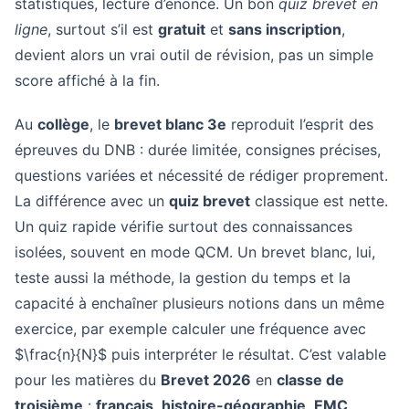
statistiques, lecture d’énoncé. Un bon
quiz brevet en
ligne
, surtout s’il est
gratuit
et
sans inscription
,
devient alors un vrai outil de révision, pas un simple
score affiché à la fin.
Au
collège
, le
brevet blanc 3e
reproduit l’esprit des
épreuves du DNB : durée limitée, consignes précises,
questions variées et nécessité de rédiger proprement.
La différence avec un
quiz brevet
classique est nette.
Un quiz rapide vérifie surtout des connaissances
isolées, souvent en mode QCM. Un brevet blanc, lui,
teste aussi la méthode, la gestion du temps et la
capacité à enchaîner plusieurs notions dans un même
exercice, par exemple calculer une fréquence avec
$\frac{n}{N}$ puis interpréter le résultat. C’est valable
pour les matières du
Brevet 2026
en
classe de
troisième
:
français
,
histoire-géographie
,
EMC
,