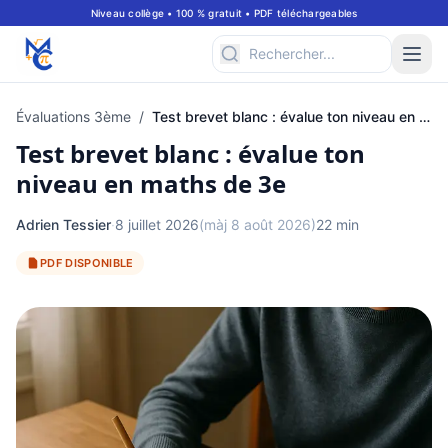
Niveau collège • 100 % gratuit • PDF téléchargeables
Évaluations 3ème
/
Test brevet blanc : évalue ton niveau en maths de 3e
Test brevet blanc : évalue ton
niveau en maths de 3e
Adrien Tessier
·
8 juillet 2026
(màj 8 août 2026)
22 min
PDF DISPONIBLE