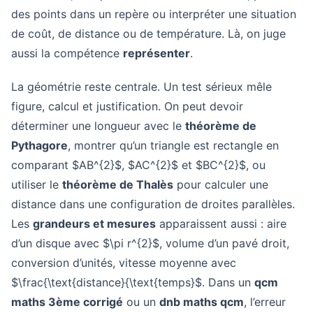
des points dans un repère ou interpréter une situation
de coût, de distance ou de température. Là, on juge
aussi la compétence
représenter
.
La géométrie reste centrale. Un test sérieux mêle
figure, calcul et justification. On peut devoir
déterminer une longueur avec le
théorème de
Pythagore
, montrer qu’un triangle est rectangle en
comparant $AB^{2}$, $AC^{2}$ et $BC^{2}$, ou
utiliser le
théorème de Thalès
pour calculer une
distance dans une configuration de droites parallèles.
Les
grandeurs et mesures
apparaissent aussi : aire
d’un disque avec $\pi r^{2}$, volume d’un pavé droit,
conversion d’unités, vitesse moyenne avec
$\frac{\text{distance}{\text{temps}$. Dans un
qcm
maths 3ème corrigé
ou un
dnb maths qcm
, l’erreur