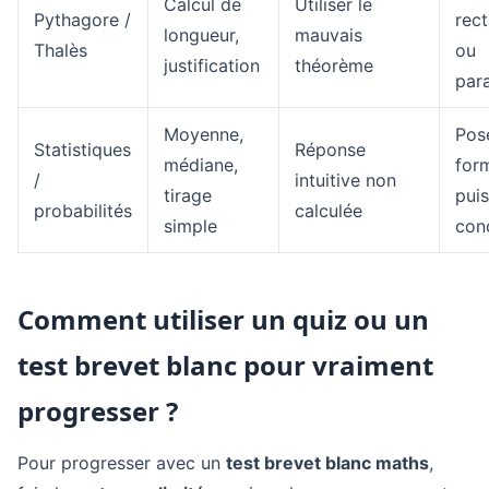
Calcul de
Utiliser le
Pythagore /
rec
longueur,
mauvais
Thalès
ou
justification
théorème
para
Moyenne,
Pose
Statistiques
Réponse
médiane,
for
/
intuitive non
tirage
puis
probabilités
calculée
simple
con
Comment utiliser un quiz ou un
test brevet blanc pour vraiment
progresser ?
Pour progresser avec un
test brevet blanc maths
,