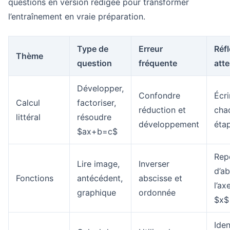
questions en version rédigée pour transformer
l’entraînement en vraie préparation.
Type de
Erreur
Réf
Thème
question
fréquente
att
Développer,
Confondre
Écri
Calcul
factoriser,
réduction et
cha
littéral
résoudre
développement
éta
$ax+b=c$
Rep
Lire image,
Inverser
d’a
Fonctions
antécédent,
abscisse et
l’ax
graphique
ordonnée
$x$
Iden