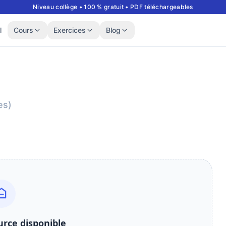
Niveau collège • 100 % gratuit • PDF téléchargeables
l
Cours
Exercices
Blog
es)
rce disponible