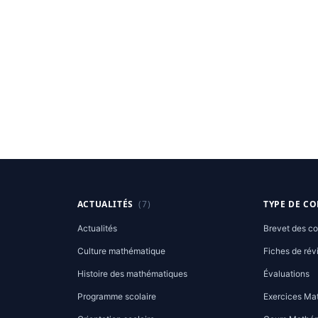
ACTUALITÉS
(7)
TYPE DE C
Actualités
Brevet des co
Culture mathématique
Fiches de rév
Histoire des mathématiques
Évaluations
Programme scolaire
Exercices Ma