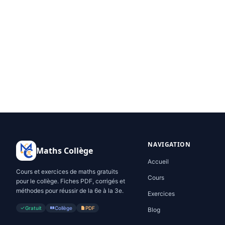
NAVIGATION
Maths Collège
Accueil
Cours et exercices de maths gratuits
Cours
pour le collège. Fiches PDF, corrigés et
méthodes pour réussir de la 6e à la 3e.
Exercices
Gratuit
Collège
PDF
Blog