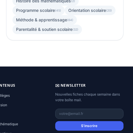
Histoire des mathématiques
(2)
Programme scolaire
Orientation scolaire
(45)
(20)
Méthode & apprentissage
(64)
Parentalité & soutien scolaire
(32)
ONTENUS
✉️ NEWSLETTER
Nouvelles fiches chaque semaine dans
llèges
votre boîte mail.
ision
thématique
S'inscrire