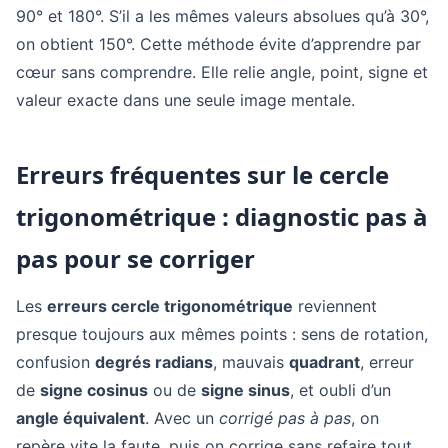
90° et 180°. S’il a les mêmes valeurs absolues qu’à 30°,
on obtient 150°. Cette méthode évite d’apprendre par
cœur sans comprendre. Elle relie angle, point, signe et
valeur exacte dans une seule image mentale.
Erreurs fréquentes sur le cercle
trigonométrique : diagnostic pas à
pas pour se corriger
Les
erreurs cercle trigonométrique
reviennent
presque toujours aux mêmes points : sens de rotation,
confusion
degrés radians
, mauvais
quadrant
, erreur
de
signe cosinus
ou de
signe sinus
, et oubli d’un
angle équivalent
. Avec un
corrigé pas à pas
, on
repère vite la faute, puis on corrige sans refaire tout