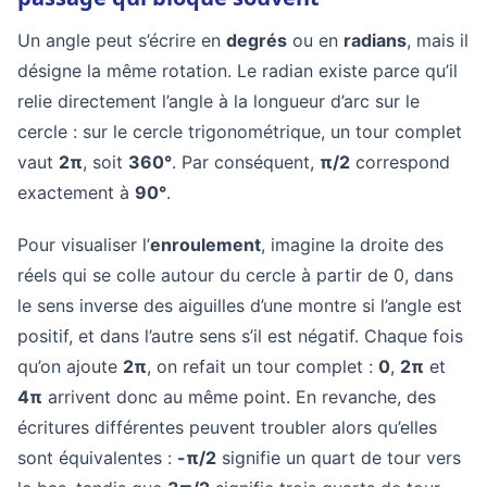
Un angle peut s’écrire en
degrés
ou en
radians
, mais il
désigne la même rotation. Le radian existe parce qu’il
relie directement l’angle à la longueur d’arc sur le
cercle : sur le cercle trigonométrique, un tour complet
vaut
2π
, soit
360°
. Par conséquent,
π/2
correspond
exactement à
90°
.
Pour visualiser l’
enroulement
, imagine la droite des
réels qui se colle autour du cercle à partir de 0, dans
le sens inverse des aiguilles d’une montre si l’angle est
positif, et dans l’autre sens s’il est négatif. Chaque fois
qu’on ajoute
2π
, on refait un tour complet :
0
,
2π
et
4π
arrivent donc au même point. En revanche, des
écritures différentes peuvent troubler alors qu’elles
sont équivalentes :
-π/2
signifie un quart de tour vers