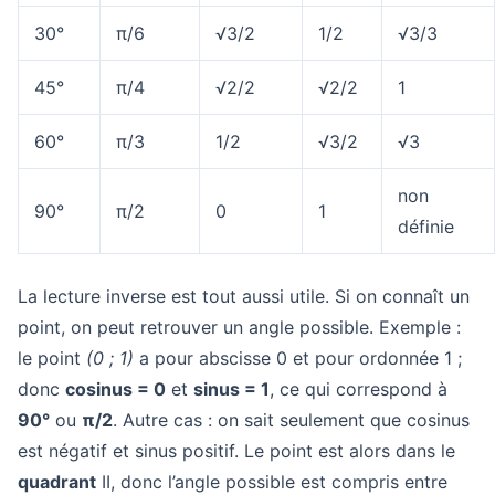
30°
π/6
√3/2
1/2
√3/3
45°
π/4
√2/2
√2/2
1
60°
π/3
1/2
√3/2
√3
non
90°
π/2
0
1
définie
La lecture inverse est tout aussi utile. Si on connaît un
point, on peut retrouver un angle possible. Exemple :
le point
(0 ; 1)
a pour abscisse 0 et pour ordonnée 1 ;
donc
cosinus = 0
et
sinus = 1
, ce qui correspond à
90°
ou
π/2
. Autre cas : on sait seulement que cosinus
est négatif et sinus positif. Le point est alors dans le
quadrant
II, donc l’angle possible est compris entre