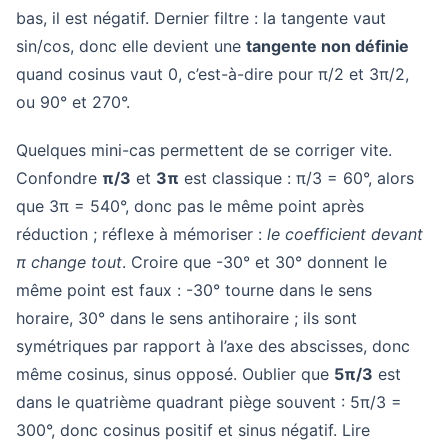
bas, il est négatif. Dernier filtre : la tangente vaut
sin/cos, donc elle devient une
tangente non définie
quand cosinus vaut 0, c’est-à-dire pour π/2 et 3π/2,
ou 90° et 270°.
Quelques mini-cas permettent de se corriger vite.
Confondre
π/3
et
3π
est classique : π/3 = 60°, alors
que 3π = 540°, donc pas le même point après
réduction ; réflexe à mémoriser :
le coefficient devant
π change tout
. Croire que -30° et 30° donnent le
même point est faux : -30° tourne dans le sens
horaire, 30° dans le sens antihoraire ; ils sont
symétriques par rapport à l’axe des abscisses, donc
même cosinus, sinus opposé. Oublier que
5π/3
est
dans le quatrième quadrant piège souvent : 5π/3 =
300°, donc cosinus positif et sinus négatif. Lire