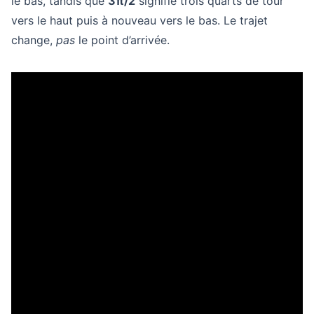
le bas, tandis que
3π/2
signifie trois quarts de tour
vers le haut puis à nouveau vers le bas. Le trajet
change,
pas
le point d’arrivée.