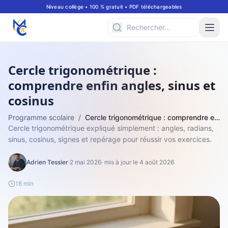
Niveau collège • 100 % gratuit • PDF téléchargeables
Cercle trigonométrique :
comprendre enfin angles, sinus et
cosinus
Programme scolaire
/
Cercle trigonométrique : comprendre enfin angles, sinus et cosinus
Cercle trigonométrique expliqué simplement : angles, radians,
sinus, cosinus, signes et repérage pour réussir vos exercices.
Adrien Tessier
·
2 mai 2026
· mis à jour le 4 août 2026
18 min