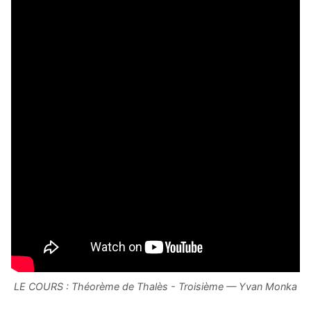
LE COURS : Théorème de Thalès - Troisième — Yvan Monka