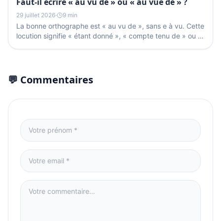
Faut-il écrire « au vu de » ou « au vue de » ?
29 juillet 2026
·
9 min
La bonne orthographe est « au vu de », sans e à vu. Cette
locution signifie « étant donné », « compte tenu de » ou «
après examen de » et reste invariable : on...
💬 Commentaires