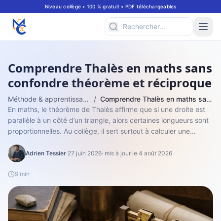
Niveau collège • 100 % gratuit • PDF téléchargeables
Comprendre Thalès en maths sans
confondre théorème et réciproque
Méthode & apprentissage
/
Comprendre Thalès en maths sans confondre théorème et réciproque
En maths, le théorème de Thalès affirme que si une droite est
parallèle à un côté d’un triangle, alors certaines longueurs sont
proportionnelles. Au collège, il sert surtout à calculer une
longueur en...
Adrien Tessier
·
27 juin 2026
· mis à jour le 4 août 2026
9 min