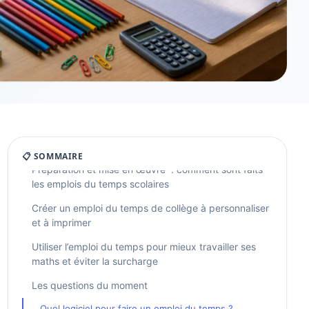
Comprendre l’emploi du temps au collège : horaires,
matières et rythme hebdomadaire
Comment lire un emploi du temps de collège sans se
tromper
📋 SOMMAIRE
Préparation et mise en œuvre : comment sont faits
les emplois du temps scolaires
Créer un emploi du temps de collège à personnaliser
et à imprimer
Utiliser l’emploi du temps pour mieux travailler ses
maths et éviter la surcharge
Les questions du moment
Quel logiciel pour faire un emploi du temps ?