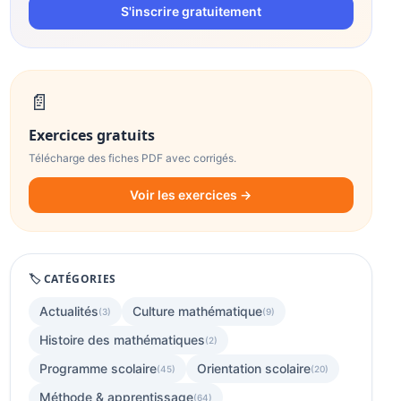
S'inscrire gratuitement
📄
Exercices gratuits
Télécharge des fiches PDF avec corrigés.
Voir les exercices →
🏷️ CATÉGORIES
Actualités
Culture mathématique
(3)
(9)
Histoire des mathématiques
(2)
Programme scolaire
Orientation scolaire
(45)
(20)
Méthode & apprentissage
(64)