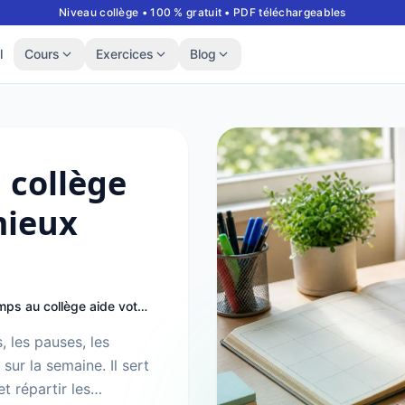
Niveau collège • 100 % gratuit • PDF téléchargeables
l
Cours
Exercices
Blog
 collège
mieux
L’emploi du temps au collège aide votre enfant à mieux s’organiser
 les pauses, les
sur la semaine. Il sert
et répartir les