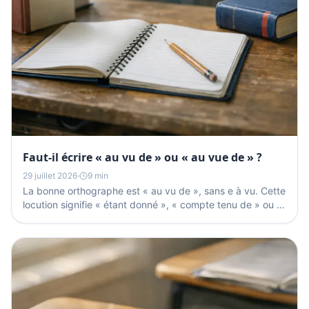
Faut-il écrire « au vu de » ou « au vue de » ?
29 juillet 2026
·
9 min
La bonne orthographe est « au vu de », sans e à vu. Cette
locution signifie « étant donné », « compte tenu de » ou «
après examen de » et reste invariable : on...