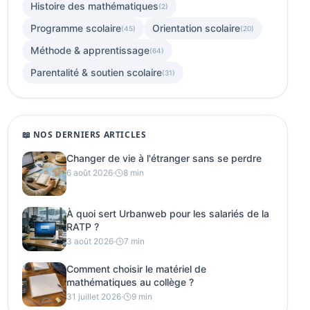
Histoire des mathématiques
(2)
Programme scolaire
Orientation scolaire
(45)
(20)
Méthode & apprentissage
(64)
Parentalité & soutien scolaire
(31)
📖 NOS DERNIERS ARTICLES
Changer de vie à l'étranger sans se perdre
6 août 2026
·
8 min
À quoi sert Urbanweb pour les salariés de la
RATP ?
3 août 2026
·
7 min
Comment choisir le matériel de
mathématiques au collège ?
31 juillet 2026
·
9 min