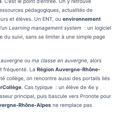
e
. C’est le point d’entrée. On y retrouve
essources pédagogiques, actualités de
eurs et élèves. Un ENT, ou
environnement
d’un
Learning management system
: un logiciel
ie du suivi, sans se limiter à une simple page
t auvergne ou
ma classe en auvergne
, alors
nt fréquenté. La
Région Auvergne-Rhône-
é collège, on rencontre aussi des portails liés
rCollège
. Cas typique : un élève de 4e y
seur principal, puis bascule vers Pronote pour
uvergne-Rhône-Alpes
ne remplace pas