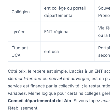
ent collège ou portail
Souven
Collégien
départemental
Prono
Via l’
Lycéen
ENT régional
ou la
Étudiant
Portai
ent uca
UCA
secon
Côté prix, le repère est simple. L’accès à un ENT s
clermont-ferrand
ou
nouvel ent auvergne
, est en p
service est financé par la collectivité ; la restaurati
variables
. Même logique pour certains collèges gér
Conseil départemental de l’Ain
. Si vous tapez
aca
l’établissement.