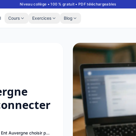
Niveau collège • 100 % gratuit • PDF téléchargeables
l
Cours
Exercices
Blog
ergne
 connecter
Quel portail Ent Auvergne choisir pour bien se connecter ?