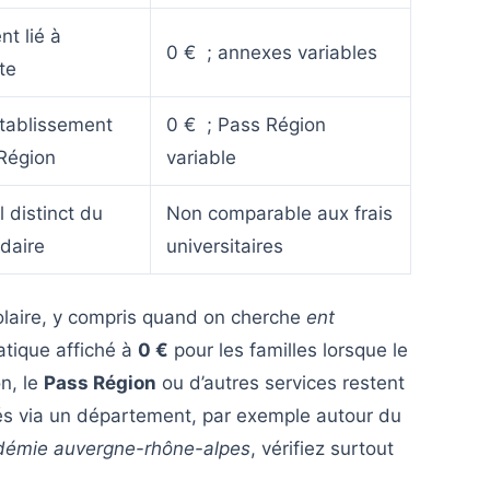
t lié à
0 € ; annexes variables
te
établissement
0 € ; Pass Région
 Région
variable
l distinct du
Non comparable aux frais
daire
universitaires
colaire, y compris quand on cherche
ent
ratique affiché à
0 €
pour les familles lorsque le
on, le
Pass Région
ou d’autres services restent
és via un département, par exemple autour du
démie auvergne-rhône-alpes
, vérifiez surtout