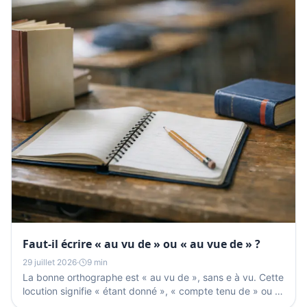
Faut-il écrire « au vu de » ou « au vue de » ?
29 juillet 2026
·
9 min
La bonne orthographe est « au vu de », sans e à vu. Cette
locution signifie « étant donné », « compte tenu de » ou «
après examen de » et reste invariable : on...