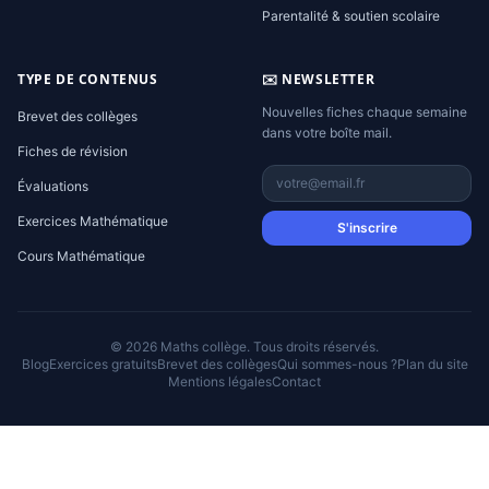
Parentalité & soutien scolaire
TYPE DE CONTENUS
✉️ NEWSLETTER
Nouvelles fiches chaque semaine
Brevet des collèges
dans votre boîte mail.
Fiches de révision
Évaluations
Exercices Mathématique
S'inscrire
Cours Mathématique
© 2026 Maths collège. Tous droits réservés.
Blog
Exercices gratuits
Brevet des collèges
Qui sommes-nous ?
Plan du site
Mentions légales
Contact