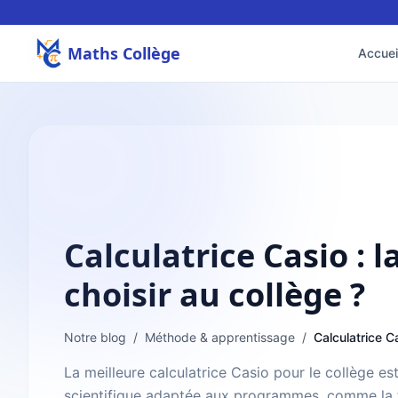
Maths Collège
Accuei
Calculatrice Casio : l
choisir au collège ?
Notre blog
/
Méthode & apprentissage
/
La meilleure calculatrice Casio pour le collège e
scientifique adaptée aux programmes, comme la 