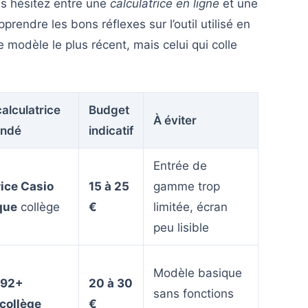
us hésitez entre une
calculatrice en ligne
et une
rendre les bons réflexes sur l’outil utilisé en
 modèle le plus récent, mais celui qui colle
alculatrice
Budget
À éviter
ndé
indicatif
Entrée de
rice Casio
15 à 25
gamme trop
que
collège
€
limitée, écran
peu lisible
Modèle basique
-92+
20 à 30
sans fonctions
 collège
€