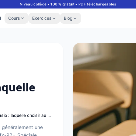
Niveau collège • 100 % gratuit • PDF téléchargeables
l
Cours
Exercices
Blog
aquelle
Calculatrice Casio : laquelle choisir au collège ?
st généralement une
fx-92+ Spéciale