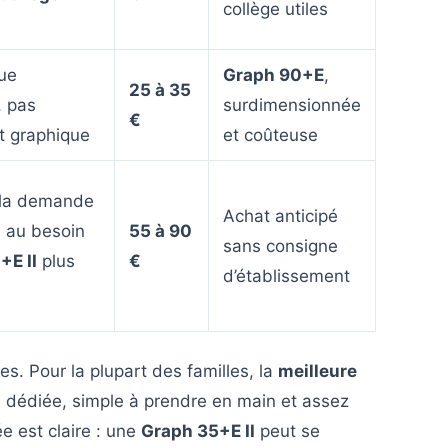
collège utiles
que
Graph 90+E
,
25 à 35
, pas
surdimensionnée
€
t graphique
et coûteuse
 la demande
Achat anticipé
; au besoin
55 à 90
sans consigne
+E II
plus
€
d’établissement
es. Pour la plupart des familles, la
meilleure
e dédiée, simple à prendre en main et assez
ée est claire : une
Graph 35+E II
peut se