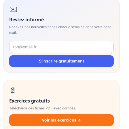
✉️
Comment se servir d'une calculatrice Casio ?
Quelle est la meilleure calculatrice Casio ?
Restez informé
Recevez nos nouvelles fiches chaque semaine dans votre boîte
Où trouver calculette Casio ?
mail.
Quel est le prix d'une calculatrice Casio ?
S'inscrire gratuitement
📄
Exercices gratuits
Télécharge des fiches PDF avec corrigés.
Voir les exercices →