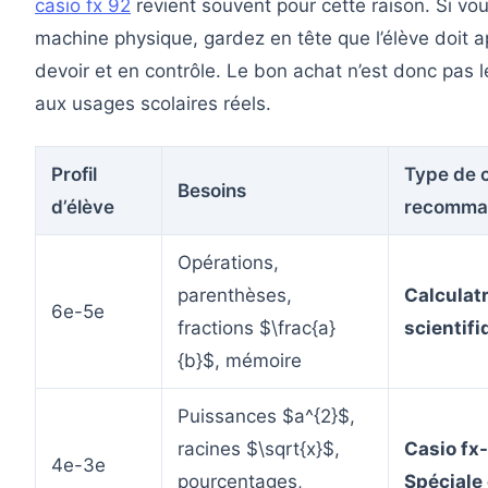
casio fx 92
revient souvent pour cette raison. Si vo
machine physique, gardez en tête que l’élève doit app
devoir et en contrôle. Le bon achat n’est donc pas le
aux usages scolaires réels.
Profil
Type de c
Besoins
d’élève
recomma
Opérations,
parenthèses,
Calculat
6e-5e
fractions $\frac{a}
scientifi
{b}$, mémoire
Puissances $a^{2}$,
racines $\sqrt{x}$,
Casio fx
4e-3e
pourcentages,
Spéciale