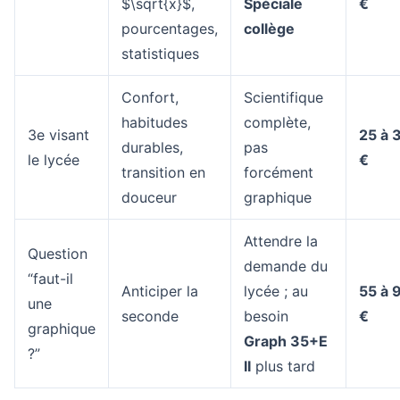
$\sqrt{x}$,
Spéciale
€
pourcentages,
collège
statistiques
Confort,
Scientifique
habitudes
complète,
3e visant
25 à 
durables,
pas
le lycée
€
transition en
forcément
douceur
graphique
Attendre la
Question
demande du
“faut-il
Anticiper la
lycée ; au
55 à 
une
seconde
besoin
€
graphique
Graph 35+E
?”
II
plus tard