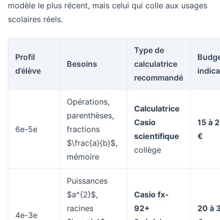
modèle le plus récent, mais celui qui colle aux usages
scolaires réels.
Type de
Profil
Budg
Besoins
calculatrice
d’élève
indica
recommandé
Opérations,
Calculatrice
parenthèses,
Casio
15 à 
6e-5e
fractions
scientifique
€
$\frac{a}{b}$,
collège
mémoire
Puissances
$a^{2}$,
Casio fx-
racines
92+
20 à 
4e-3e