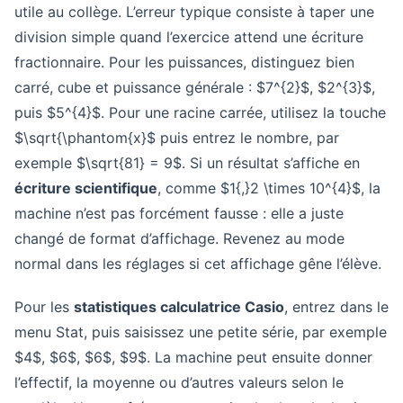
utile au collège. L’erreur typique consiste à taper une
division simple quand l’exercice attend une écriture
fractionnaire. Pour les puissances, distinguez bien
carré, cube et puissance générale : $7^{2}$, $2^{3}$,
puis $5^{4}$. Pour une racine carrée, utilisez la touche
$\sqrt{\phantom{x}$ puis entrez le nombre, par
exemple $\sqrt{81} = 9$. Si un résultat s’affiche en
écriture scientifique
, comme $1{,}2 \times 10^{4}$, la
machine n’est pas forcément fausse : elle a juste
changé de format d’affichage. Revenez au mode
normal dans les réglages si cet affichage gêne l’élève.
Pour les
statistiques calculatrice Casio
, entrez dans le
menu Stat, puis saisissez une petite série, par exemple
$4$, $6$, $6$, $9$. La machine peut ensuite donner
l’effectif, la moyenne ou d’autres valeurs selon le