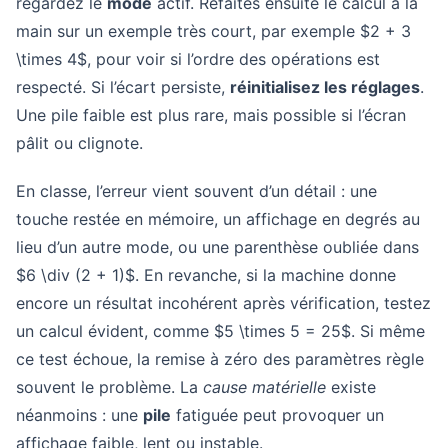
regardez le
mode
actif. Refaites ensuite le calcul à la
main sur un exemple très court, par exemple $2 + 3
\times 4$, pour voir si l’ordre des opérations est
respecté. Si l’écart persiste,
réinitialisez les réglages
.
Une pile faible est plus rare, mais possible si l’écran
pâlit ou clignote.
En classe, l’erreur vient souvent d’un détail : une
touche restée en mémoire, un affichage en degrés au
lieu d’un autre mode, ou une parenthèse oubliée dans
$6 \div (2 + 1)$. En revanche, si la machine donne
encore un résultat incohérent après vérification, testez
un calcul évident, comme $5 \times 5 = 25$. Si même
ce test échoue, la remise à zéro des paramètres règle
souvent le problème. La
cause matérielle
existe
néanmoins : une
pile
fatiguée peut provoquer un
affichage faible, lent ou instable.