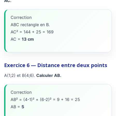
AC.
Correction
ABC rectangle en B.
AC² = 144 + 25 = 169
AC =
13 cm
Exercice 6 — Distance entre deux points
A(1;2) et B(4;6).
Calculer AB.
Correction
AB² = (4-1)² + (6-2)² = 9 + 16 = 25
AB =
5