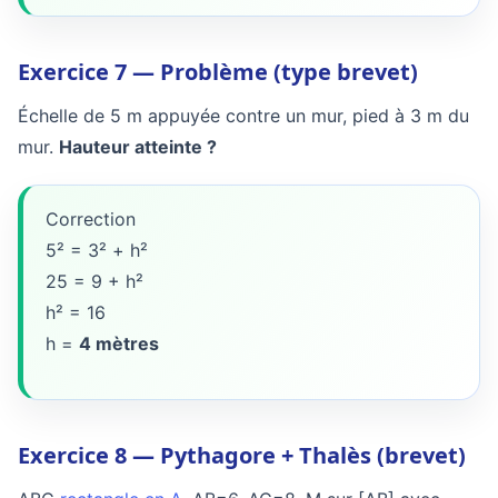
Exercice 7 — Problème (type brevet)
Échelle de 5 m appuyée contre un mur, pied à 3 m du
mur.
Hauteur atteinte ?
Correction
5² = 3² + h²
25 = 9 + h²
h² = 16
h =
4 mètres
Exercice 8 — Pythagore + Thalès (brevet)