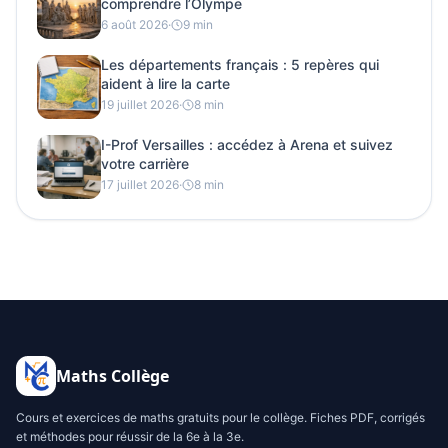
comprendre l’Olympe
6 août 2026
·
9 min
Les départements français : 5 repères qui
aident à lire la carte
19 juillet 2026
·
8 min
I-Prof Versailles : accédez à Arena et suivez
votre carrière
17 juillet 2026
·
8 min
Maths Collège
Cours et exercices de maths gratuits pour le collège. Fiches PDF, corrigés
et méthodes pour réussir de la 6e à la 3e.