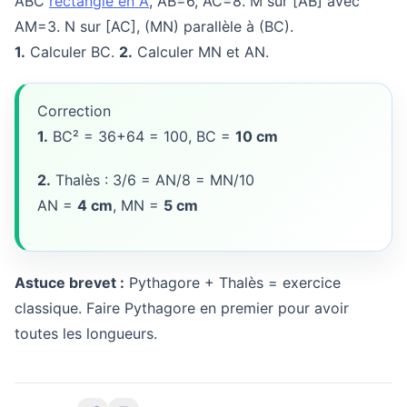
ABC
rectangle en A
, AB=6, AC=8. M sur [AB] avec
AM=3. N sur [AC], (MN) parallèle à (BC).
1.
Calculer BC.
2.
Calculer MN et AN.
Correction
1.
BC² = 36+64 = 100, BC =
10 cm
2.
Thalès : 3/6 = AN/8 = MN/10
AN =
4 cm
, MN =
5 cm
Astuce brevet :
Pythagore + Thalès = exercice
classique. Faire Pythagore en premier pour avoir
toutes les longueurs.