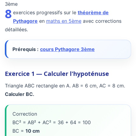
3ème
8
exercices progressifs sur le
théorème de
Pythagore
en
maths en 5ème
avec corrections
détaillées.
Prérequis :
cours Pythagore 3ème
Exercice 1 — Calculer l'hypoténuse
Triangle ABC rectangle en A. AB = 6 cm, AC = 8 cm.
Calculer BC.
Correction
BC² = AB² + AC² = 36 + 64 = 100
BC =
10 cm