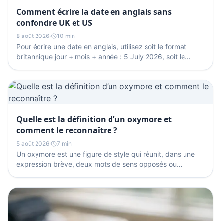
Comment écrire la date en anglais sans
confondre UK et US
8 août 2026
·
10 min
Pour écrire une date en anglais, utilisez soit le format
britannique jour + mois + année : 5 July 2026, soit le
format américain mois + jour + année : July...
Quelle est la définition d’un oxymore et
comment le reconnaître ?
5 août 2026
·
7 min
Un oxymore est une figure de style qui réunit, dans une
expression brève, deux mots de sens opposés ou
apparemment opposés, comme « silence éloquent ». Il
sert...