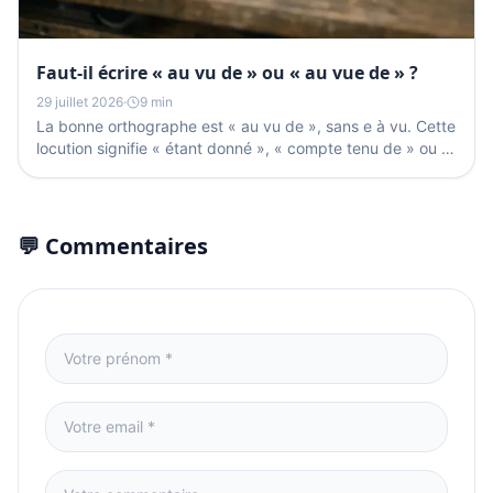
Faut-il écrire « au vu de » ou « au vue de » ?
29 juillet 2026
·
9 min
La bonne orthographe est « au vu de », sans e à vu. Cette
locution signifie « étant donné », « compte tenu de » ou «
après examen de » et reste invariable : on...
💬 Commentaires