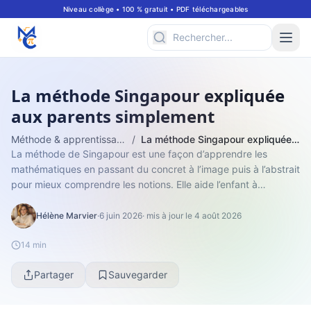
Niveau collège • 100 % gratuit • PDF téléchargeables
La méthode Singapour expliquée
aux parents simplement
Méthode & apprentissage
/
La méthode Singapour expliquée aux parents simplement
La méthode de Singapour est une façon d’apprendre les
mathématiques en passant du concret à l’image puis à l’abstrait
pour mieux comprendre les notions. Elle aide l’enfant à
raisonner, à visualiser et...
Hélène Marvier
·
6 juin 2026
· mis à jour le 4 août 2026
14 min
Partager
Sauvegarder