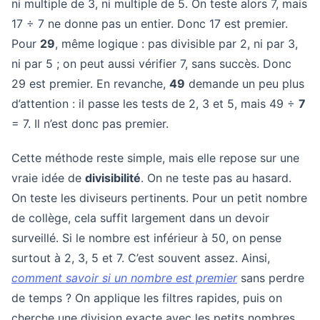
ni multiple de 3, ni multiple de 5. On teste alors 7, mais
17 ÷ 7 ne donne pas un entier. Donc 17 est premier.
Pour
29
, même logique : pas divisible par 2, ni par 3,
ni par 5 ; on peut aussi vérifier 7, sans succès. Donc
29 est premier. En revanche,
49
demande un peu plus
d’attention : il passe les tests de 2, 3 et 5, mais 49 ÷
7
= 7. Il n’est donc pas premier.
Cette méthode reste simple, mais elle repose sur une
vraie idée de
divisibilité
. On ne teste pas au hasard.
On teste les diviseurs pertinents. Pour un petit nombre
de collège, cela suffit largement dans un devoir
surveillé. Si le nombre est inférieur à 50, on pense
surtout à 2, 3, 5 et 7. C’est souvent assez. Ainsi,
comment savoir si un nombre est premier
sans perdre
de temps ? On applique les filtres rapides, puis on
cherche une division exacte avec les petits nombres