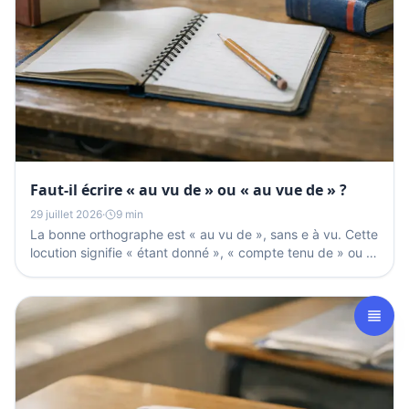
Faut-il écrire « au vu de » ou « au vue de » ?
29 juillet 2026
·
9 min
La bonne orthographe est « au vu de », sans e à vu. Cette
locution signifie « étant donné », « compte tenu de » ou «
après examen de » et reste invariable : on...