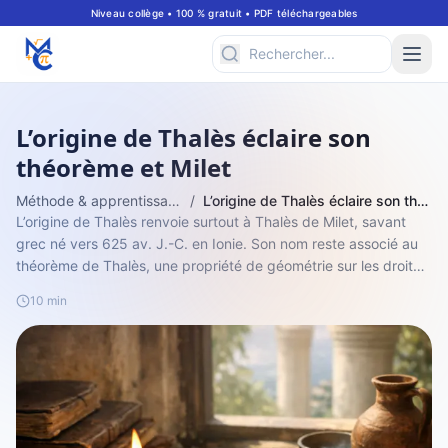
Niveau collège • 100 % gratuit • PDF téléchargeables
L’origine de Thalès éclaire son
théorème et Milet
Méthode & apprentissage
/
L’origine de Thalès éclaire son théorème et Milet
L’origine de Thalès renvoie surtout à Thalès de Milet, savant
grec né vers 625 av. J.-C. en Ionie. Son nom reste associé au
théorème de Thalès, une propriété de géométrie sur les droites
parallèles, à...
10 min