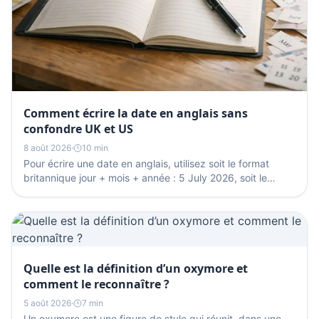
Comment écrire la date en anglais sans
confondre UK et US
8 août 2026
·
10 min
Pour écrire une date en anglais, utilisez soit le format
britannique jour + mois + année : 5 July 2026, soit le
format américain mois + jour + année : July...
Quelle est la définition d’un oxymore et
comment le reconnaître ?
5 août 2026
·
7 min
Un oxymore est une figure de style qui réunit, dans une