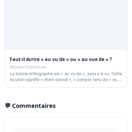
Faut-il écrire « au vu de » ou « au vue de » ?
29 juillet 2026
·
9 min
La bonne orthographe est « au vu de », sans e à vu. Cette
locution signifie « étant donné », « compte tenu de » ou «
après examen de » et reste invariable : on...
💬 Commentaires