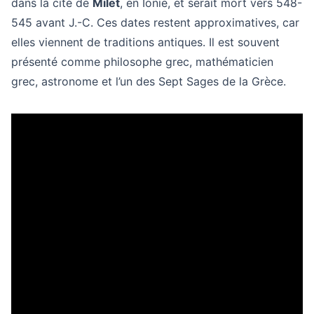
dans la cité de
Milet
, en Ionie, et serait mort vers 548-
545 avant J.-C. Ces dates restent approximatives, car
elles viennent de traditions antiques. Il est souvent
présenté comme philosophe grec, mathématicien
grec, astronome et l’un des Sept Sages de la Grèce.