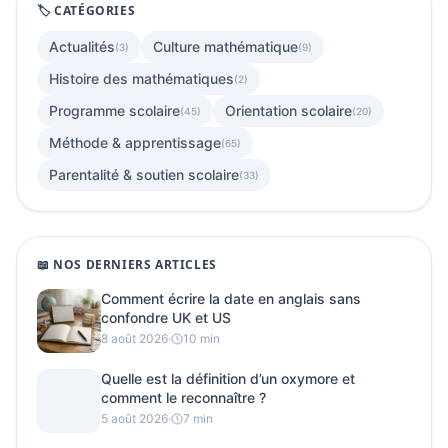
🏷️ CATÉGORIES
Actualités
Culture mathématique
(3)
(9)
Histoire des mathématiques
(2)
Programme scolaire
Orientation scolaire
(45)
(20)
Méthode & apprentissage
(65)
Parentalité & soutien scolaire
(33)
📖 NOS DERNIERS ARTICLES
Comment écrire la date en anglais sans
confondre UK et US
8 août 2026
·
10 min
Quelle est la définition d’un oxymore et
comment le reconnaître ?
5 août 2026
·
7 min