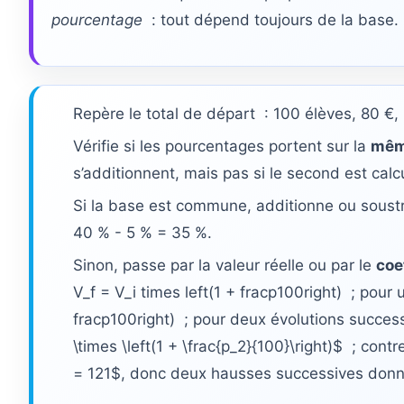
pourcentage
: tout dépend toujours de la base.
Repère le total de départ : 100 élèves, 80 €,
Vérifie si les pourcentages portent sur la
mêm
s’additionnent, mais pas si le second est calc
Si la base est commune, additionne ou soustr
40 % - 5 % = 35 %.
Sinon, passe par la valeur réelle ou par le
coe
V_f = V_i times left(1 + fracp100right) ; pour u
fracp100right) ; pour deux évolutions successi
\times \left(1 + \frac{p_2}{100}\right)$ ; cont
= 121$, donc deux hausses successives donne