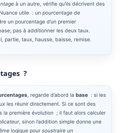
entage
à un autre, vérifie qu’ils décrivent des
 Nuance utile : un
pourcentage de
dre un pourcentage d’un premier
base, pas à additionner les deux taux.
l, partie, taux, hausse, baisse, remise.
tages ?
urcentages
, regarde d’abord la
base
: si les
eux les réunir directement. Si ce sont des
 la première évolution ; il faut alors calculer
plicateur
, sinon l’addition simple donne une
 Même logique pour
soustraire un