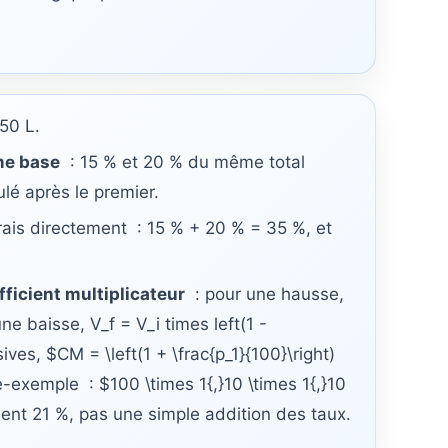
 50 L.
e base
: 15 % et 20 % du même total
ulé après le premier.
ais directement : 15 % + 20 % = 35 %, et
fficient multiplicateur
: pour une hausse,
ne baisse, V_f = V_i times left(1 -
ves, $CM = \left(1 + \frac{p_1}{100}\right)
re-exemple : $100 \times 1{,}10 \times 1{,}10
nt 21 %, pas une simple addition des taux.