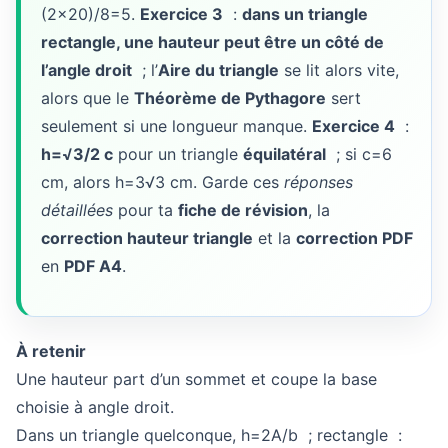
(2×20)/8=5.
Exercice 3
:
dans un triangle
rectangle, une hauteur peut être un côté de
l’angle droit
; l’
Aire du triangle
se lit alors vite,
alors que le
Théorème de Pythagore
sert
seulement si une longueur manque.
Exercice 4
:
h=√3/2 c
pour un triangle
équilatéral
; si c=6
cm, alors h=3√3 cm. Garde ces
réponses
détaillées
pour ta
fiche de révision
, la
correction hauteur triangle
et la
correction PDF
en
PDF A4
.
À retenir
Une hauteur part d’un sommet et coupe la base
choisie à angle droit.
Dans un triangle quelconque, h=2A/b ; rectangle :