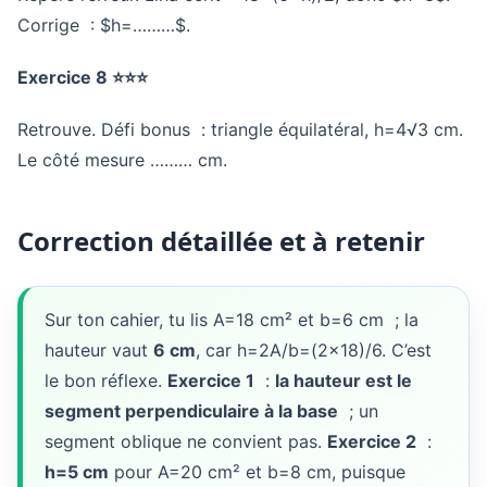
Corrige : $h=………$.
Exercice 8 ⭐⭐⭐
Retrouve. Défi bonus : triangle équilatéral, h=4√3 cm.
Le côté mesure ……… cm.
Correction détaillée et à retenir
Sur ton cahier, tu lis A=18 cm² et b=6 cm ; la
hauteur vaut
6 cm
, car h=2A/b=(2×18)/6. C’est
le bon réflexe.
Exercice 1
:
la hauteur est le
segment perpendiculaire à la base
; un
segment oblique ne convient pas.
Exercice 2
:
h=5 cm
pour A=20 cm² et b=8 cm, puisque