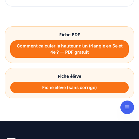
Fiche PDF
Comment calculer la hauteur d’un triangle en 5e et
4e ? — PDF gratuit
Fiche élève
Fiche élève (sans corrigé)