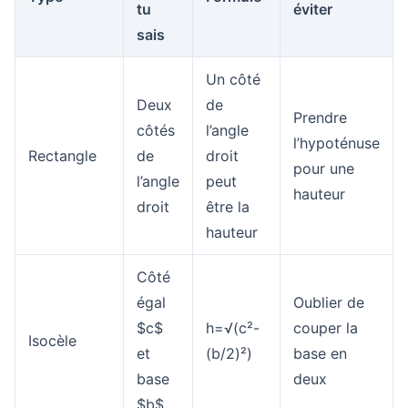
tu
éviter
sais
Un côté
Deux
de
Prendre
côtés
l’angle
l’hypoténuse
Rectangle
de
droit
pour une
l’angle
peut
hauteur
droit
être la
hauteur
Côté
égal
Oublier de
$c$
h=√(c²-
couper la
Isocèle
et
(b/2)²)
base en
base
deux
$b$