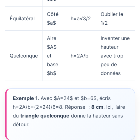
Côté
Oublier le
Équilatéral
h=a√3/2
$a$
1/2
Aire
Inventer une
$A$
hauteur
Quelconque
et
h=2A/b
avec trop
base
peu de
$b$
données
Exemple 1.
Avec $A=24$ et $b=6$, écris
h=2A/b=(2×24)/6=8. Réponse :
8 cm
. Ici, l’aire
du
triangle quelconque
donne la hauteur sans
détour.