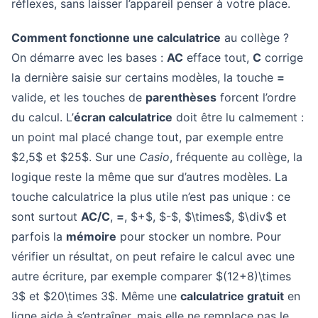
réflexes, sans laisser l’appareil penser à votre place.
Comment fonctionne une calculatrice
au collège ?
On démarre avec les bases :
AC
efface tout,
C
corrige
la dernière saisie sur certains modèles, la touche
=
valide, et les touches de
parenthèses
forcent l’ordre
du calcul. L’
écran calculatrice
doit être lu calmement :
un point mal placé change tout, par exemple entre
$2,5$ et $25$. Sur une
Casio
, fréquente au collège, la
logique reste la même que sur d’autres modèles. La
touche calculatrice la plus utile n’est pas unique : ce
sont surtout
AC/C
,
=
, $+$, $-$, $\times$, $\div$ et
parfois la
mémoire
pour stocker un nombre. Pour
vérifier un résultat, on peut refaire le calcul avec une
autre écriture, par exemple comparer $(12+8)\times
3$ et $20\times 3$. Même une
calculatrice gratuit
en
ligne aide à s’entraîner, mais elle ne remplace pas le