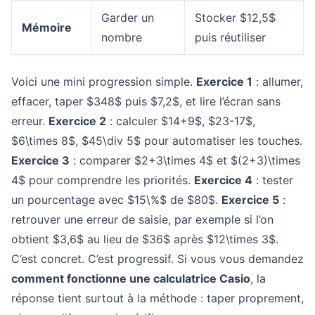
Garder un
Stocker $12,5$
Mémoire
nombre
puis réutiliser
Voici une mini progression simple.
Exercice 1
: allumer,
effacer, taper $348$ puis $7,2$, et lire l’écran sans
erreur.
Exercice 2
: calculer $14+9$, $23-17$,
$6\times 8$, $45\div 5$ pour automatiser les touches.
Exercice 3
: comparer $2+3\times 4$ et $(2+3)\times
4$ pour comprendre les priorités.
Exercice 4
: tester
un pourcentage avec $15\%$ de $80$.
Exercice 5
:
retrouver une erreur de saisie, par exemple si l’on
obtient $3,6$ au lieu de $36$ après $12\times 3$.
C’est concret. C’est progressif. Si vous vous demandez
comment fonctionne une calculatrice Casio
, la
réponse tient surtout à la méthode : taper proprement,