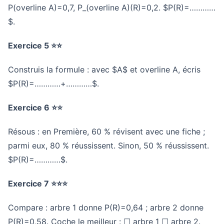
P(overline A)=0,7
,
P_(overline A)(R)=0,2
. $P(R)=…………
$.
Exercice 5 ⭐⭐
Construis la formule : avec $A$ et
overline A
, écris
$P(R)=…………+…………$.
Exercice 6 ⭐⭐
Résous : en Première,
60 %
révisent avec une fiche ;
parmi eux,
80 %
réussissent. Sinon,
50 %
réussissent.
$P(R)=…………$.
Exercice 7 ⭐⭐⭐
Compare : arbre 1 donne
P(R)=0,64
; arbre 2 donne
P(R)=0,58
. Coche le meilleur : ☐ arbre 1 ☐ arbre 2.