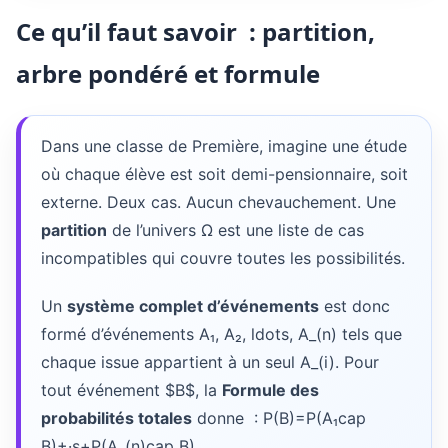
Ce qu’il faut savoir : partition,
arbre pondéré et formule
Dans une classe de Première, imagine une étude
où chaque élève est soit demi-pensionnaire, soit
externe. Deux cas. Aucun chevauchement. Une
partition
de l’univers
Ω
est une liste de cas
incompatibles qui couvre toutes les possibilités.
Un
système complet d’événements
est donc
formé d’événements
A₁, A₂, ldots, A_(n)
tels que
chaque issue appartient à un seul
A_(i)
. Pour
tout événement $B$, la
Formule des
probabilités totales
donne :
P(B)=P(A₁cap
B)+·s+P(A_(n)cap B).