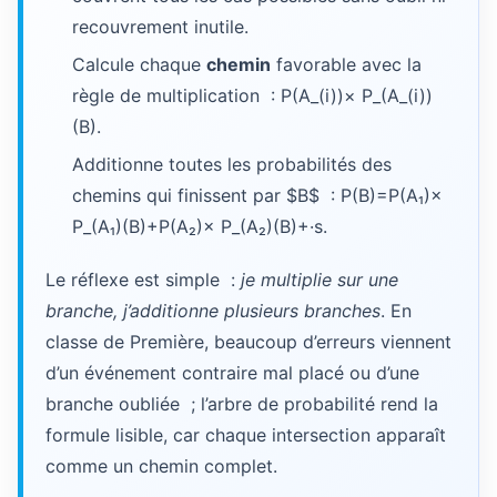
recouvrement inutile.
Calcule chaque
chemin
favorable avec la
règle de multiplication :
P(A_(i))× P_(A_(i))
(B)
.
Additionne toutes les probabilités des
chemins qui finissent par $B$ :
P(B)=P(A₁)×
P_(A₁)(B)+P(A₂)× P_(A₂)(B)+·s
.
Le réflexe est simple :
je multiplie sur une
branche, j’additionne plusieurs branches
. En
classe de Première, beaucoup d’erreurs viennent
d’un événement contraire mal placé ou d’une
branche oubliée ; l’arbre de probabilité rend la
formule lisible, car chaque intersection apparaît
comme un chemin complet.