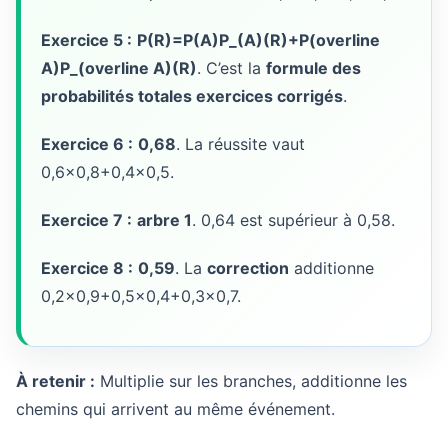
Exercice 5 :
P(R)=P(A)P_(A)(R)+P(overline
A)P_(overline A)(R)
. C’est la
formule des
probabilités totales exercices corrigés
.
Exercice 6 :
0,68
. La réussite vaut
0,6×0,8+0,4×0,5
.
Exercice 7 :
arbre 1
.
0,64
est supérieur à
0,58
.
Exercice 8 :
0,59
. La
correction
additionne
0,2×0,9+0,5×0,4+0,3×0,7
.
À retenir :
Multiplie sur les branches, additionne les
chemins qui arrivent au même événement.