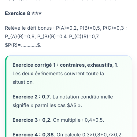
Exercice 8 ⭐⭐⭐
Relève le défi bonus :
P(A)=0,2
,
P(B)=0,5
,
P(C)=0,3
;
P_(A)(R)=0,9
,
P_(B)(R)=0,4
,
P_(C)(R)=0,7
.
$P(R)=…………$.
Exercice corrigé 1 :
contraires, exhaustifs,
1
.
Les deux événements couvrent toute la
situation.
Exercice 2 :
0,7
. La notation conditionnelle
signifie « parmi les cas $A$ ».
Exercice 3 :
0,2
. On multiplie :
0,4×0,5
.
Exercice 4 :
0,38
. On calcule
0,3×0,8+0,7×0,2
.