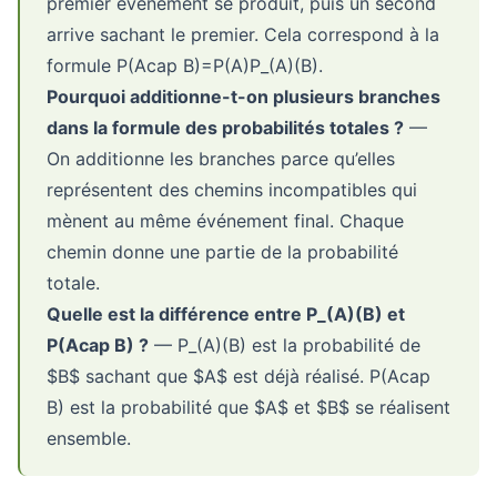
premier événement se produit, puis un second
arrive sachant le premier. Cela correspond à la
formule
P(Acap B)=P(A)P_(A)(B)
.
Pourquoi additionne-t-on plusieurs branches
dans la formule des probabilités totales ?
—
On additionne les branches parce qu’elles
représentent des chemins incompatibles qui
mènent au même événement final. Chaque
chemin donne une partie de la probabilité
totale.
Quelle est la différence entre
P_(A)(B)
et
P(Acap B)
?
—
P_(A)(B)
est la probabilité de
$B$ sachant que $A$ est déjà réalisé.
P(Acap
B)
est la probabilité que $A$ et $B$ se réalisent
ensemble.