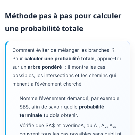
Méthode pas à pas pour calculer
une probabilité totale
Comment éviter de mélanger les branches ?
Pour
calculer une probabilité totale
, appuie-toi
sur un
arbre pondéré
: il montre les cas
possibles, les intersections et les chemins qui
mènent à l’événement cherché.
Nomme l’événement demandé, par exemple
$B$, afin de savoir quelle
probabilité
terminale
tu dois obtenir.
Vérifie que $A$ et
overlineA
, ou
A₁
,
A₂
,
A₃
,
couvrent tous les cas possibles sans oubli ni