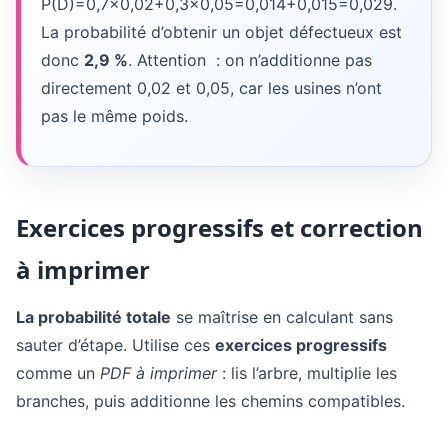
P(D)=0,7×0,02+0,3×0,05=0,014+0,015=0,029.
La probabilité d’obtenir un objet défectueux est
donc
2,9 %
. Attention : on n’additionne pas
directement
0,02
et
0,05
, car les usines n’ont
pas le même poids.
Exercices progressifs et correction
à imprimer
La probabilité totale
se maîtrise en calculant sans
sauter d’étape. Utilise ces
exercices progressifs
comme un
PDF à imprimer
: lis l’arbre, multiplie les
branches, puis additionne les chemins compatibles.