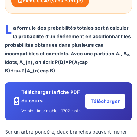
Fiche élève (sans corrigé)
L
a formule des probabilités totales sert à calculer
la probabilité d’un événement en additionnant les
probabilités obtenues dans plusieurs cas
incompatibles et complets. Avec une partition
A₁, A₂,
ldots, A_(n)
, on écrit
P(B)=P(A₁cap
B)+·s+P(A_(n)cap B)
.
Télécharger la fiche PDF
📄
du cours
Télécharger
Version imprimable · 1702 mots
Sur un arbre pondéré, deux branches peuvent mener