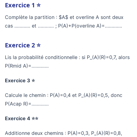
Exercice 1 ⭐
Complète la partition : $A$ et
overline A
sont deux
cas ………… et ………… ;
P(A)+P(overline A)=…………
.
Exercice 2 ⭐
Lis la probabilité conditionnelle : si
P_(A)(R)=0,7
, alors
P(Rmid A)=…………
.
Exercice 3 ⭐
Calcule le chemin :
P(A)=0,4
et
P_(A)(R)=0,5
, donc
P(Acap R)=…………
.
Exercice 4 ⭐⭐
Additionne deux chemins :
P(A)=0,3
,
P_(A)(R)=0,8
,