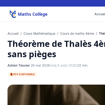
Maths Collège
Accuei
Accueil
/
Cours Mathématique
/
Cours de maths 4ème
/
Thé
Théorème de Thalès 4è
sans pièges
Adrien Tessier
·
29 mai 2026
(màj 6 août 2026)
22 min
PDF DISPONIBLE