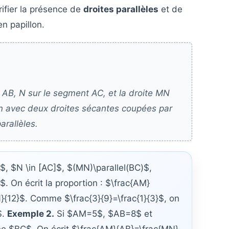
érifier la présence de
droites parallèles
et de
n papillon.
AB, N sur le segment AC, et la droite MN
llon avec deux droites sécantes coupées par
arallèles.
, $N \in [AC]$, $(MN)\parallel(BC)$,
n écrit la proportion : $\frac{AM}
}{12}$. Comme $\frac{3}{9}=\frac{1}{3}$, on
$.
Exemple 2.
Si $AM=5$, $AB=8$ et