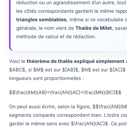
réduction ou un agrandissement d’un autre, tou
les côtés correspondants gardent le même rappor
triangles semblables
, même si ce vocabulaire d
générale, le nom vient de
Thalès de Milet
, sava
méthode de calcul et de rédaction.
Voici le
théorème de thalès expliqué simplement
a
$ABC$, si $M$ est sur $[AB]$, $N$ est sur $[AC]$ et
longueurs sont proportionnelles :
$$\frac{AM}{AB}=\frac{AN}{AC}=\frac{MN}{BC}$$
On peut aussi écrire, selon la figure, $$\frac{AM}
segments comparés correspondent bien. L’ordre comp
garder le même sens avec $\frac{AN}{AC}$. Ce poin