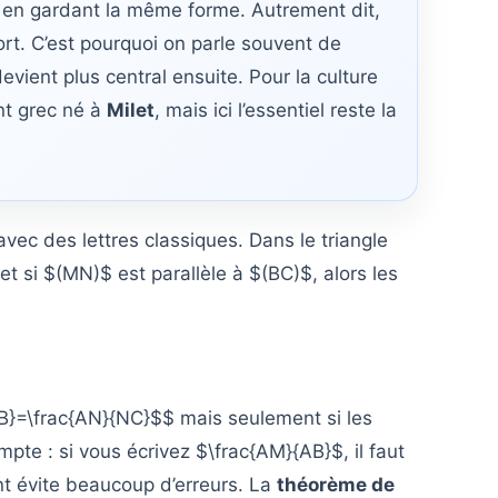
t en gardant la même forme. Autrement dit,
t. C’est pourquoi on parle souvent de
evient plus central ensuite. Pour la culture
nt grec né à
Milet
, mais ici l’essentiel reste la
vec des lettres classiques. Dans le triangle
 si $(MN)$ est parallèle à $(BC)$, alors les
{MB}=\frac{AN}{NC}$$ mais seulement si les
te : si vous écrivez $\frac{AM}{AB}$, il faut
t évite beaucoup d’erreurs. La
théorème de