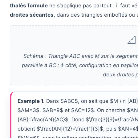
thalès formule
ne s’applique pas partout : il faut v
droites sécantes
, dans des triangles emboîtés ou e
📐
Schéma : Triangle ABC avec M sur le segment 
parallèle à BC ; à côté, configuration en papi
deux droites p
Exemple 1.
Dans $ABC$, on sait que $M \in [AB]$
$AM=3$, $AB=9$ et $AC=12$. On cherche $AN$. O
{AB}=\frac{AN}{AC}$. Donc $\frac{3}{9}=\frac{AN
obtient $\frac{AN}{12}=\frac{1}{3}$, puis $AN=4