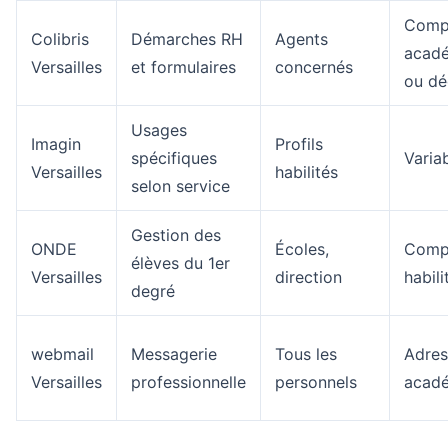
Comp
Colibris
Démarches RH
Agents
acad
Versailles
et formulaires
concernés
ou dé
Usages
Imagin
Profils
spécifiques
Varia
Versailles
habilités
selon service
Gestion des
ONDE
Écoles,
Comp
élèves du 1er
Versailles
direction
habili
degré
webmail
Messagerie
Tous les
Adres
Versailles
professionnelle
personnels
acad