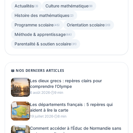
Actualités
Culture mathématique
(3)
(9)
Histoire des mathématiques
(2)
Programme scolaire
Orientation scolaire
(45)
(20)
Méthode & apprentissage
(64)
Parentalité & soutien scolaire
(31)
📖 NOS DERNIERS ARTICLES
Les dieux grecs : repères clairs pour
comprendre l’Olympe
6 août 2026
·
9 min
Les départements français : 5 repères qui
aident à lire la carte
19 juillet 2026
·
8 min
Comment accéder à l’Éduc de Normandie sans