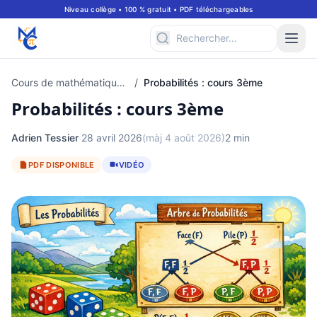
Niveau collège • 100 % gratuit • PDF téléchargeables
Cours de mathématiques à consulter en ligne pour classe de 3ème
/
Probabilités : cours 3ème
Probabilités : cours 3ème
Adrien Tessier
·
28 avril 2026
(màj 4 août 2026)
2 min
PDF DISPONIBLE
VIDÉO