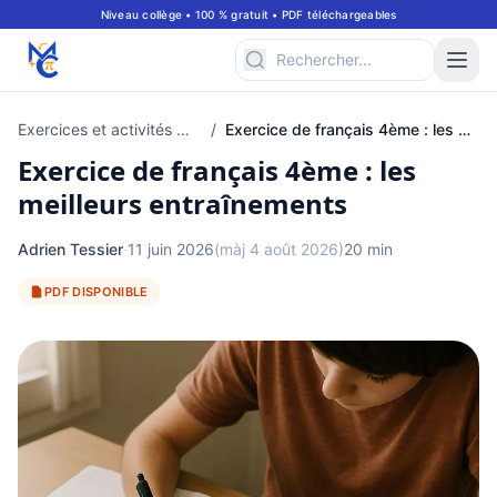
Niveau collège • 100 % gratuit • PDF téléchargeables
Exercices et activités mathématiques pour classe de 4ème
/
Exercice de français 4ème : les meilleurs entraînements
Exercice de français 4ème : les
meilleurs entraînements
Adrien Tessier
·
11 juin 2026
(màj 4 août 2026)
20 min
PDF DISPONIBLE