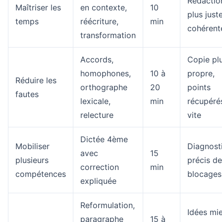
Rédactio
Maîtriser les
en contexte,
10
plus just
temps
réécriture,
min
cohérent
transformation
Accords,
Copie pl
homophones,
10 à
propre,
Réduire les
orthographe
20
points
fautes
lexicale,
min
récupéré
relecture
vite
Dictée 4ème
Mobiliser
Diagnost
avec
15
plusieurs
précis d
correction
min
compétences
blocages
expliquée
Reformulation,
Idées mi
paragraphe
15 à