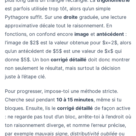
plus long dans un triangle rectangle. La
trigonométrie
est parfois utilisée trop tôt, alors qu’un simple
Pythagore suffit. Sur une
droite
graduée, une lecture
approximative décale tout le raisonnement. En
fonctions, on confond encore
image
et
antécédent
:
l’image de $2$ est la valeur obtenue pour $x=2$, alors
qu’un antécédent de $5$ est une valeur de $x$ qui
donne $5$. Un bon
corrigé détaillé
doit donc montrer
non seulement le résultat, mais surtout la décision
juste à l’étape clé.
Pour progresser, impose-toi une méthode stricte.
Cherche seul pendant
10 à 15 minutes
, même si tu
bloques. Ensuite, lis le
corrigé détaillé
de façon active
: ne regarde pas tout d’un bloc, arrête-toi à l’endroit où
ton raisonnement diverge, et nomme l’erreur précise,
par exemple
mauvais signe
,
distributivité oubliée
ou