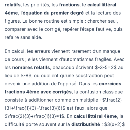
relatifs
, les priorités, les
fractions
, le
calcul littéral
4ème
, l’
équation du premier degré
et la lecture des
figures. La bonne routine est simple : chercher seul,
comparer avec le corrigé, repérer l’étape fautive, puis
refaire sans aide.
En calcul, les erreurs viennent rarement d’un manque
de cours ; elles viennent d’automatismes fragiles. Avec
les
nombres relatifs
, beaucoup écrivent $-3-5=2$ au
lieu de $-8$, ou oublient qu’une soustraction peut
devenir une addition de l’opposé. Dans les
exercices
fractions 4ème avec corrigés
, la confusion classique
consiste à additionner comme on multiplie : $\frac{2}
{3}+\frac{1}{3}=\frac{3}{6}$ est faux, alors que
$\frac{2}{3}+\frac{1}{3}=1$. En
calcul littéral 4ème
, la
difficulté porte souvent sur la
distributivité
: $3(x+2)$