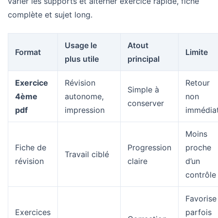
varier les supports et alterner exercice rapide, fiche
complète et sujet long.
Usage le
Atout
Format
Limite
plus utile
principal
Exercice
Révision
Retour
Simple à
4ème
autonome,
non
conserver
pdf
impression
immédia
Moins
Fiche de
Progression
proche
Travail ciblé
révision
claire
d’un
contrôle
Favorise
Exercices
parfois