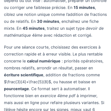
dépend du but visé : automatiser, préparer un contrôle
ou corriger une faiblesse précise. En
15 minutes
,
ciblez une notion unique comme l’addition de fractions
ou de relatifs. En
30 minutes
, enchaînez une fiche
mixte. En
45 minutes
, traitez un sujet type
devoir de
mathématique 4ème
avec rédaction et corrigé.
Pour une séance courte, choisissez des exercices à
correction rapide et à erreur visible. Le plus rentable
concerne le
calcul numérique
: priorités opératoires,
nombres relatifs, arrondir un résultat, passer en
écriture scientifique
, addition de fractions comme
$\frac{3}{4}+\frac{5}{8}$, ou hausse et baisse en
pourcentage
. Ce format sert à automatiser. Il
fonctionne bien en
exercice 4ème pdf
à imprimer,
mais aussi en ligne pour refaire plusieurs variantes. Si
l’élève hésite encore sur les signes, mieux vaut 6