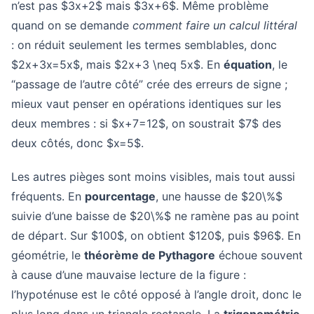
n’est pas $3x+2$ mais $3x+6$. Même problème
quand on se demande
comment faire un calcul littéral
: on réduit seulement les termes semblables, donc
$2x+3x=5x$, mais $2x+3 \neq 5x$. En
équation
, le
“passage de l’autre côté” crée des erreurs de signe ;
mieux vaut penser en opérations identiques sur les
deux membres : si $x+7=12$, on soustrait $7$ des
deux côtés, donc $x=5$.
Les autres pièges sont moins visibles, mais tout aussi
fréquents. En
pourcentage
, une hausse de $20\%$
suivie d’une baisse de $20\%$ ne ramène pas au point
de départ. Sur $100$, on obtient $120$, puis $96$. En
géométrie, le
théorème de Pythagore
échoue souvent
à cause d’une mauvaise lecture de la figure :
l’hypoténuse est le côté opposé à l’angle droit, donc le