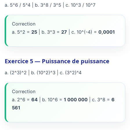
a. 5^6 / 5^4 | b. 3^8 / 3^5 | c. 10^3 / 10^7
Correction
a. 5^2 =
25
| b. 3^3 =
27
| c. 10^(-4) =
0,0001
Exercice 5 — Puissance de puissance
a. (2^3)^2 | b. (10^2)^3 | c. (3^2)^4
Correction
a. 2^6 =
64
| b. 10^6 =
1 000 000
| c. 3^8 =
6
561