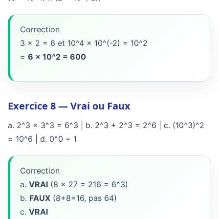
Correction
3 x 2 = 6 et 10^4 x 10^(-2) = 10^2
=
6 x 10^2 = 600
Exercice 8 — Vrai ou Faux
a. 2^3 x 3^3 = 6^3 | b. 2^3 + 2^3 = 2^6 | c. (10^3)^2
= 10^6 | d. 0^0 = 1
Correction
a.
VRAI
(8 x 27 = 216 = 6^3)
b.
FAUX
(8+8=16, pas 64)
c.
VRAI