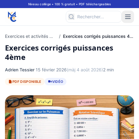
Niveau collège • 100 % gratuit • PDF téléchargeables
Exercices et activités mathématiques pour classe de 4ème
/
Exercices corrigés puissances 4ème
Exercices corrigés puissances
4ème
Adrien Tessier
·
15 février 2026
(màj 4 août 2026)
2 min
PDF DISPONIBLE
VIDÉO