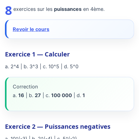
8
exercices sur les
puissances
en 4ème.
Revoir le cours
Exercice 1 — Calculer
a. 2^4 | b. 3^3 | c. 10^5 | d. 5^0
Correction
a.
16
| b.
27
| c.
100 000
| d.
1
Exercice 2 — Puissances negatives
a. 10^(-3) | b. 2^(-4) | c. 5^(-2)