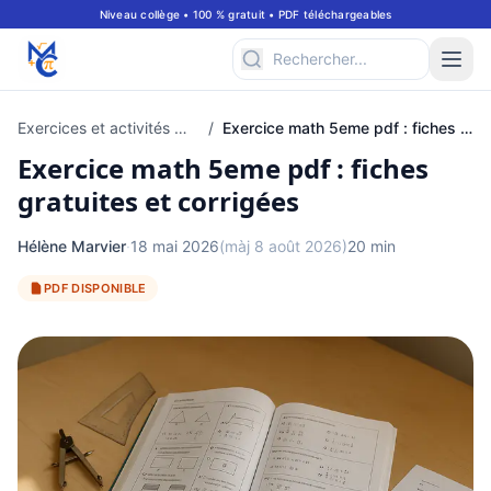
Niveau collège • 100 % gratuit • PDF téléchargeables
Exercices et activités mathématiques pour classe de 5ème
/
Exercice math 5eme pdf : fiches gratuites et corrigées
Exercice math 5eme pdf : fiches
gratuites et corrigées
Hélène Marvier
·
18 mai 2026
(màj 8 août 2026)
20 min
PDF DISPONIBLE