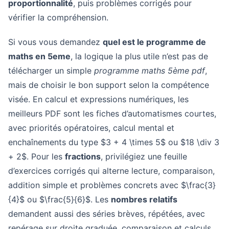
proportionnalité
, puis problèmes corrigés pour
vérifier la compréhension.
Si vous vous demandez
quel est le programme de
maths en 5eme
, la logique la plus utile n’est pas de
télécharger un simple
programme maths 5ème pdf
,
mais de choisir le bon support selon la compétence
visée. En calcul et expressions numériques, les
meilleurs PDF sont les fiches d’automatismes courtes,
avec priorités opératoires, calcul mental et
enchaînements du type $3 + 4 \times 5$ ou $18 \div 3
+ 2$. Pour les
fractions
, privilégiez une feuille
d’exercices corrigés qui alterne lecture, comparaison,
addition simple et problèmes concrets avec $\frac{3}
{4}$ ou $\frac{5}{6}$. Les
nombres relatifs
demandent aussi des séries brèves, répétées, avec
repérage sur droite graduée, comparaison et calculs