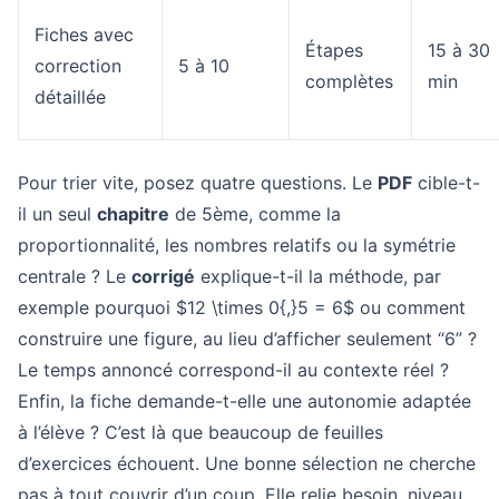
Fiches avec
Étapes
15 à 30
correction
5 à 10
complètes
min
détaillée
Pour trier vite, posez quatre questions. Le
PDF
cible-t-
il un seul
chapitre
de 5ème, comme la
proportionnalité, les nombres relatifs ou la symétrie
centrale ? Le
corrigé
explique-t-il la méthode, par
exemple pourquoi $12 \times 0{,}5 = 6$ ou comment
construire une figure, au lieu d’afficher seulement “6” ?
Le temps annoncé correspond-il au contexte réel ?
Enfin, la fiche demande-t-elle une autonomie adaptée
à l’élève ? C’est là que beaucoup de feuilles
d’exercices échouent. Une bonne sélection ne cherche
pas à tout couvrir d’un coup. Elle relie besoin, niveau