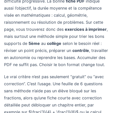
difficulté progressive. La bonne
fiche PDF
indique
aussi l’objectif, la durée moyenne et la compétence
visée en
mathématiques
: calcul, géométrie,
raisonnement ou résolution de problèmes. Sur cette
page, vous trouverez donc des
exercices à imprimer
,
mais surtout une méthode simple pour trier les bons
supports de
5ème
au
collège
selon le besoin réel :
réviser un point précis, préparer un
contrôle
, travailler
en autonomie ou reprendre les bases. Accumuler des
PDF ne suffit pas. Choisir le bon format change tout.
Le vrai critère n’est pas seulement “gratuit” ou “avec
correction”. C’est l’usage. Une feuille de 6 questions
sans méthode n’aide pas un élève bloqué sur les
fractions, alors qu’une fiche courte avec correction
détaillée peut débloquer un chapitre entier, par
exemple sur $\frac{3}{4} + \frac{1}{8}$ ou le calcul