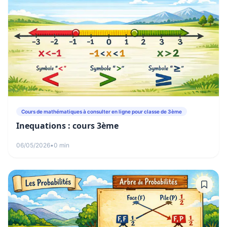
Cours de mathématiques à consulter en ligne pour classe de 3ème
Inequations : cours 3ème
06/05/2026
•
0 min