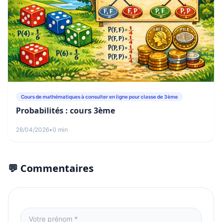
Cours de mathématiques à consulter en ligne pour classe de 3ème
Probabilités : cours 3ème
28/04/2026
•
0 min
💬 Commentaires