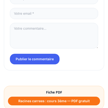
Publier le commentaire
Fiche PDF
Racines carrees : cours 3ème — PDF gratuit