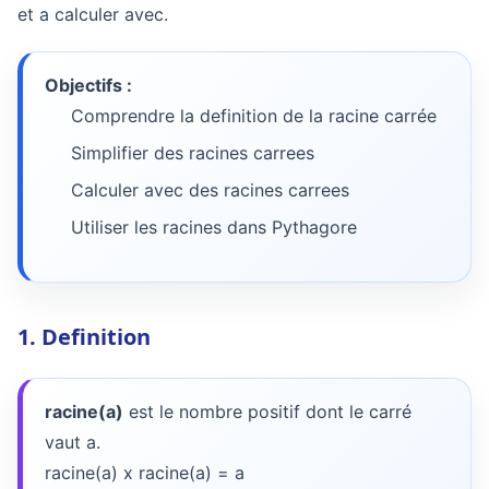
et a calculer avec.
Objectifs :
Comprendre la definition de la racine carrée
Simplifier des racines carrees
Calculer avec des racines carrees
Utiliser les racines dans Pythagore
1. Definition
racine(a)
est le nombre positif dont le carré
vaut a.
racine(a) x racine(a) = a