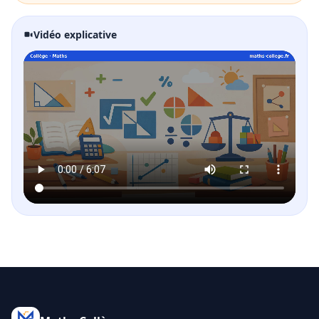
Vidéo explicative