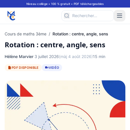
Niveau collège • 100 % gratuit • PDF téléchargeables
Cours de maths 3ème
/
Rotation : centre, angle, sens
Rotation : centre, angle, sens
Hélène Marvier
·
3 juillet 2026
(màj 4 août 2026)
15 min
PDF DISPONIBLE
VIDÉO