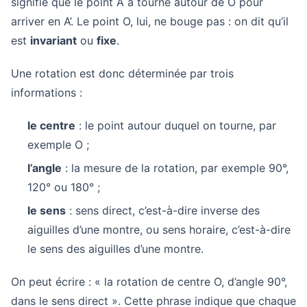
signifie que le point A a tourné autour de O pour
arriver en A’. Le point O, lui, ne bouge pas : on dit qu’il
est
invariant
ou
fixe
.
Une rotation est donc déterminée par trois
informations :
le centre
: le point autour duquel on tourne, par
exemple O ;
l’angle
: la mesure de la rotation, par exemple 90°,
120° ou 180° ;
le sens
: sens direct, c’est-à-dire inverse des
aiguilles d’une montre, ou sens horaire, c’est-à-dire
le sens des aiguilles d’une montre.
On peut écrire : « la rotation de centre O, d’angle 90°,
dans le sens direct ». Cette phrase indique que chaque