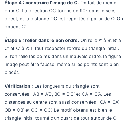
Étape 4 : construire l’image de C.
On fait de même
pour C. La direction OC tourne de 90° dans le sens
direct, et la distance OC est reportée à partir de O. On
obtient C’.
Étape 5 : relier dans le bon ordre.
On relie A’ à B’, B’ à
C’ et C’ à A’. Il faut respecter l’ordre du triangle initial.
Si l’on relie les points dans un mauvais ordre, la figure
image peut être fausse, même si les points sont bien
placés.
Vérification :
Les longueurs du triangle sont
conservées : AB = A’B’, BC = B’C’ et CA = C’A’. Les
distances au centre sont aussi conservées : OA = OA’,
OB = OB’ et OC = OC’. Le motif obtenu est bien le
triangle initial tourné d’un quart de tour autour de O.