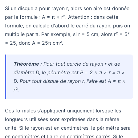
Si un disque a pour rayon r, alors son aire est donnée
par la formule : A = π × r². Attention : dans cette
formule, on calcule d'abord le carré du rayon, puis on
multiplie par π. Par exemple, si r = 5 cm, alors r² = 5²
= 25, donc A = 25π cm².
Théorème :
Pour tout cercle de rayon r et de
diamètre D, le périmètre est P = 2 × π × r = π ×
D. Pour tout disque de rayon r, l'aire est A = π ×
r².
Ces formules s'appliquent uniquement lorsque les
longueurs utilisées sont exprimées dans la même
unité. Si le rayon est en centimètres, le périmètre sera
en centimètres et l'aire en centimètres carrés. Si le