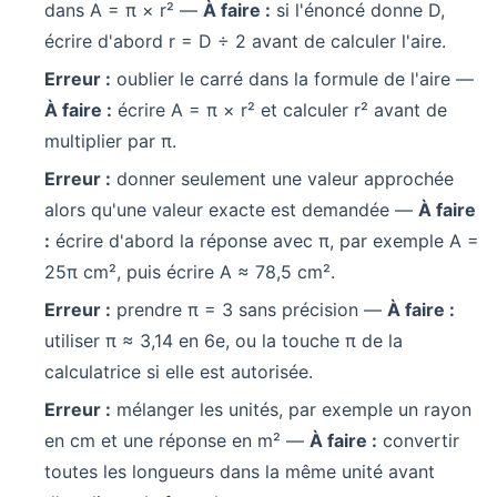
dans A = π × r² —
À faire :
si l'énoncé donne D,
écrire d'abord r = D ÷ 2 avant de calculer l'aire.
Erreur :
oublier le carré dans la formule de l'aire —
À faire :
écrire A = π × r² et calculer r² avant de
multiplier par π.
Erreur :
donner seulement une valeur approchée
alors qu'une valeur exacte est demandée —
À faire
:
écrire d'abord la réponse avec π, par exemple A =
25π cm², puis écrire A ≈ 78,5 cm².
Erreur :
prendre π = 3 sans précision —
À faire :
utiliser π ≈ 3,14 en 6e, ou la touche π de la
calculatrice si elle est autorisée.
Erreur :
mélanger les unités, par exemple un rayon
en cm et une réponse en m² —
À faire :
convertir
toutes les longueurs dans la même unité avant