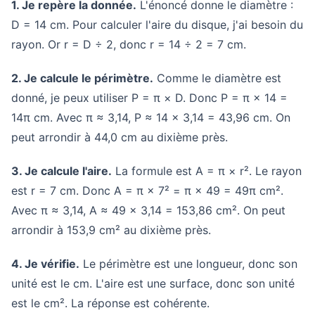
1. Je repère la donnée.
L'énoncé donne le diamètre :
D = 14 cm. Pour calculer l'aire du disque, j'ai besoin du
rayon. Or r = D ÷ 2, donc r = 14 ÷ 2 = 7 cm.
2. Je calcule le périmètre.
Comme le diamètre est
donné, je peux utiliser P = π × D. Donc P = π × 14 =
14π cm. Avec π ≈ 3,14, P ≈ 14 × 3,14 = 43,96 cm. On
peut arrondir à 44,0 cm au dixième près.
3. Je calcule l'aire.
La formule est A = π × r². Le rayon
est r = 7 cm. Donc A = π × 7² = π × 49 = 49π cm².
Avec π ≈ 3,14, A ≈ 49 × 3,14 = 153,86 cm². On peut
arrondir à 153,9 cm² au dixième près.
4. Je vérifie.
Le périmètre est une longueur, donc son
unité est le cm. L'aire est une surface, donc son unité
est le cm². La réponse est cohérente.