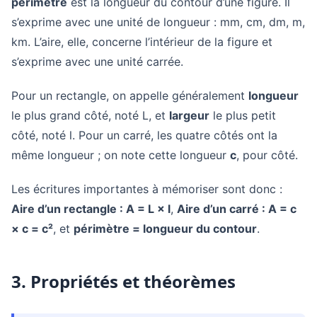
périmètre
est la longueur du contour d’une figure. Il
s’exprime avec une unité de longueur : mm, cm, dm, m,
km. L’aire, elle, concerne l’intérieur de la figure et
s’exprime avec une unité carrée.
Pour un rectangle, on appelle généralement
longueur
le plus grand côté, noté L, et
largeur
le plus petit
côté, noté l. Pour un carré, les quatre côtés ont la
même longueur ; on note cette longueur
c
, pour côté.
Les écritures importantes à mémoriser sont donc :
Aire d’un rectangle : A = L × l
,
Aire d’un carré : A = c
× c = c²
, et
périmètre = longueur du contour
.
3. Propriétés et théorèmes