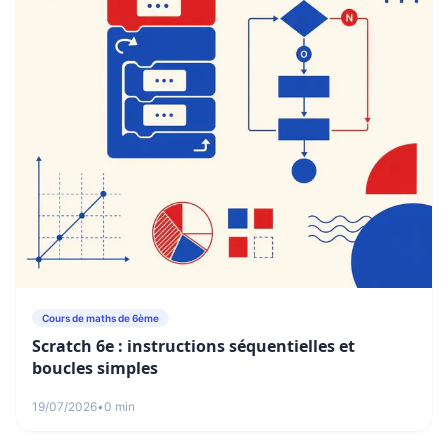
Cours de maths de 6ème
Scratch 6e : instructions séquentielles et
boucles simples
19/07/2026
•
0 min