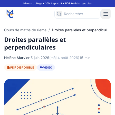
Niveau collège • 100 % gratuit • PDF téléchargeables
Cours de maths de 6ème
/
Droites parallèles et perpendiculaires
Droites parallèles et
perpendiculaires
Hélène Marvier
·
5 juin 2026
(màj 4 août 2026)
15 min
PDF DISPONIBLE
VIDÉO