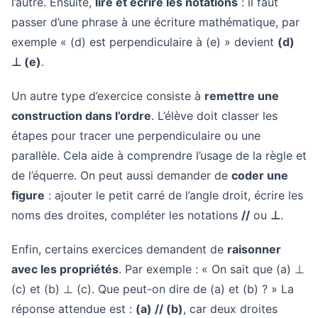
l’autre. Ensuite,
lire et écrire les notations
: il faut
passer d’une phrase à une écriture mathématique, par
exemple « (d) est perpendiculaire à (e) » devient
(d)
⊥ (e)
.
Un autre type d’exercice consiste à
remettre une
construction dans l’ordre
. L’élève doit classer les
étapes pour tracer une perpendiculaire ou une
parallèle. Cela aide à comprendre l’usage de la règle et
de l’équerre. On peut aussi demander de
coder une
figure
: ajouter le petit carré de l’angle droit, écrire les
noms des droites, compléter les notations
//
ou
⊥
.
Enfin, certains exercices demandent de
raisonner
avec les propriétés
. Par exemple : « On sait que (a) ⊥
(c) et (b) ⊥ (c). Que peut-on dire de (a) et (b) ? » La
réponse attendue est :
(a) // (b)
, car deux droites