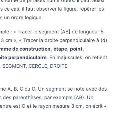
 forme de phrases numérotées. Il peut aussi
s ce cas, il faut observer la figure, repérer les
s un ordre logique.
emple : « Tracer le segment [AB] de longueur 5
3 cm », « Tracer la droite perpendiculaire à (d)
mme de construction
,
étape
,
point
,
oite perpendiculaire
. En majuscules, on retient
 SEGMENT, CERCLE, DROITE
me A, B, C ou O. Un segment se note avec des
ec des parenthèses, par exemple (AB). Un
 centre est O et le rayon mesure 3 cm, on écrit «