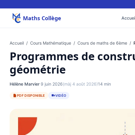
Maths Collège
Accuei
Accueil
/
Cours Mathématique
/
Cours de maths de 6ème
/
Programmes de construc
géométrie
Hélène Marvier
·
9 juin 2026
(màj 4 août 2026)
14 min
PDF DISPONIBLE
VIDÉO