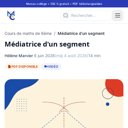
Niveau collège • 100 % gratuit • PDF téléchargeables
Cours de maths de 6ème
/
Médiatrice d'un segment
Médiatrice d'un segment
Hélène Marvier
·
6 juin 2026
(màj 4 août 2026)
14 min
PDF DISPONIBLE
VIDÉO