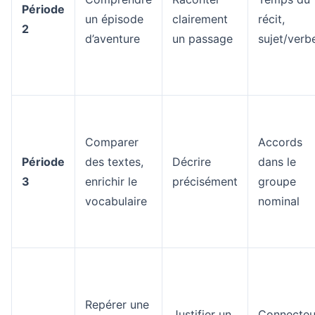
Période
un épisode
clairement
récit,
2
d’aventure
un passage
sujet/verb
Comparer
Accords
Période
des textes,
Décrire
dans le
3
enrichir le
précisément
groupe
vocabulaire
nominal
Repérer une
Justifier un
Connecteu