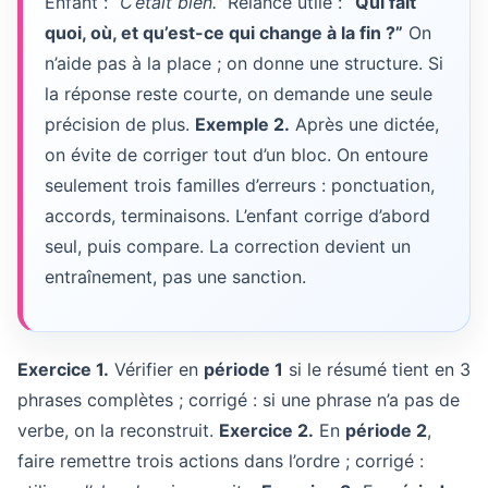
Enfant :
“C’était bien.”
Relance utile :
“Qui fait
quoi, où, et qu’est-ce qui change à la fin ?”
On
n’aide pas à la place ; on donne une structure. Si
la réponse reste courte, on demande une seule
précision de plus.
Exemple 2.
Après une dictée,
on évite de corriger tout d’un bloc. On entoure
seulement trois familles d’erreurs : ponctuation,
accords, terminaisons. L’enfant corrige d’abord
seul, puis compare. La correction devient un
entraînement, pas une sanction.
Exercice 1.
Vérifier en
période 1
si le résumé tient en 3
phrases complètes ; corrigé : si une phrase n’a pas de
verbe, on la reconstruit.
Exercice 2.
En
période 2
,
faire remettre trois actions dans l’ordre ; corrigé :