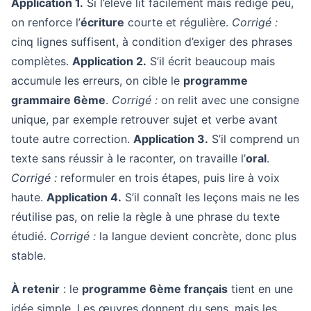
Application 1.
Si l’élève lit facilement mais rédige peu,
on renforce l’
écriture
courte et régulière.
Corrigé :
cinq lignes suffisent, à condition d’exiger des phrases
complètes.
Application 2.
S’il écrit beaucoup mais
accumule les erreurs, on cible le
programme
grammaire 6ème
.
Corrigé :
on relit avec une consigne
unique, par exemple retrouver sujet et verbe avant
toute autre correction.
Application 3.
S’il comprend un
texte sans réussir à le raconter, on travaille l’
oral
.
Corrigé :
reformuler en trois étapes, puis lire à voix
haute.
Application 4.
S’il connaît les leçons mais ne les
réutilise pas, on relie la règle à une phrase du texte
étudié.
Corrigé :
la langue devient concrète, donc plus
stable.
À retenir
: le
programme 6ème français
tient en une
idée simple. Les œuvres donnent du sens, mais les