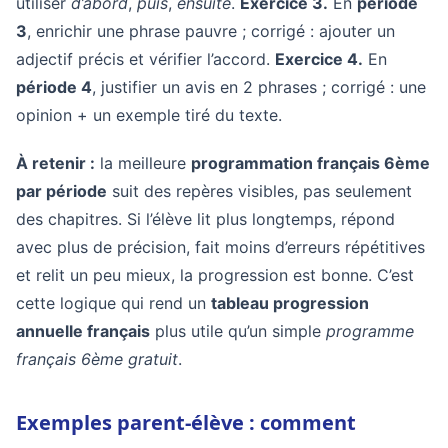
utiliser
d’abord
,
puis
,
ensuite
.
Exercice 3.
En
période
3
, enrichir une phrase pauvre ; corrigé : ajouter un
adjectif précis et vérifier l’accord.
Exercice 4.
En
période 4
, justifier un avis en 2 phrases ; corrigé : une
opinion + un exemple tiré du texte.
À retenir :
la meilleure
programmation français 6ème
par période
suit des repères visibles, pas seulement
des chapitres. Si l’élève lit plus longtemps, répond
avec plus de précision, fait moins d’erreurs répétitives
et relit un peu mieux, la progression est bonne. C’est
cette logique qui rend un
tableau progression
annuelle français
plus utile qu’un simple
programme
français 6ème gratuit
.
Exemples parent-élève : comment