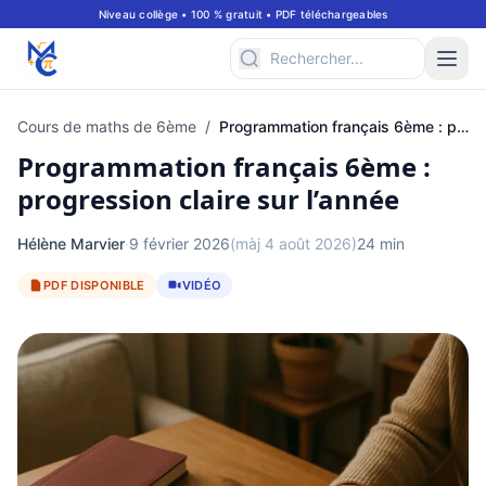
Niveau collège • 100 % gratuit • PDF téléchargeables
Cours de maths de 6ème
/
Programmation français 6ème : progression claire sur l’année
Programmation français 6ème :
progression claire sur l’année
Hélène Marvier
·
9 février 2026
(màj 4 août 2026)
24 min
PDF DISPONIBLE
VIDÉO