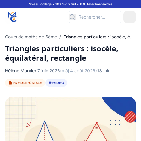
Niveau collège • 100 % gratuit • PDF téléchargeables
Cours de maths de 6ème
/
Triangles particuliers : isocèle, équilatéral, rectangle
Triangles particuliers : isocèle,
équilatéral, rectangle
Hélène Marvier
·
7 juin 2026
(màj 4 août 2026)
13 min
PDF DISPONIBLE
VIDÉO